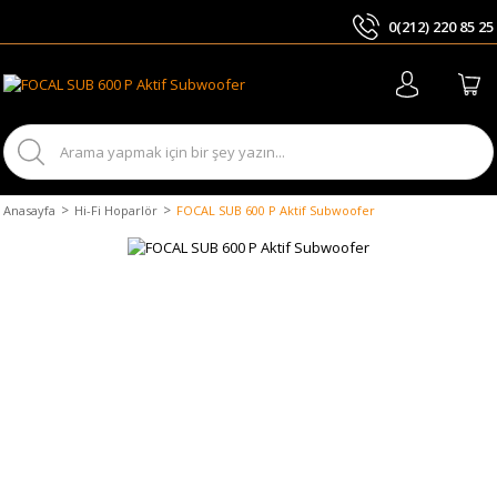
0(212) 220 85 25
ARA
Anasayfa
Hi-Fi Hoparlör
FOCAL SUB 600 P Aktif Subwoofer