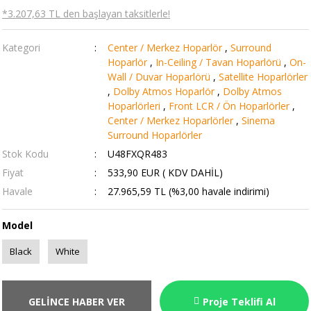
*3.207,63 TL den başlayan taksitlerle!
Kategori
Center / Merkez Hoparlör
,
Surround
Hoparlör
,
In-Ceiling / Tavan Hoparlörü
,
On-
Wall / Duvar Hoparlörü
,
Satellite Hoparlörler
,
Dolby Atmos Hoparlör
,
Dolby Atmos
Hoparlörleri
,
Front LCR / Ön Hoparlörler
,
Center / Merkez Hoparlörler
,
Sinema
Surround Hoparlörler
Stok Kodu
U48FXQR483
Fiyat
533,90 EUR ( KDV DAHİL)
Havale
27.965,59 TL (%3,00 havale indirimi)
Model
Black
White
GELİNCE HABER VER
Proje Teklifi Al