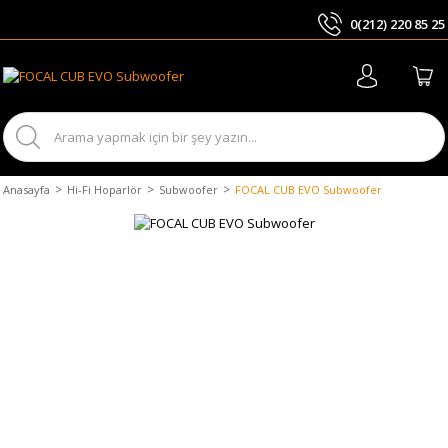
0(212) 220 85 25
ARA
Anasayfa
Hi-Fi Hoparlör
Subwoofer
FOCAL CUB EVO Subwoofer