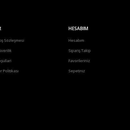
R
HESABIM
tış Sözleşmesi
Hesabım
üvenlik
Sipariş Takip
şullari
Favorileriniz
r Politikası
Sepetiniz