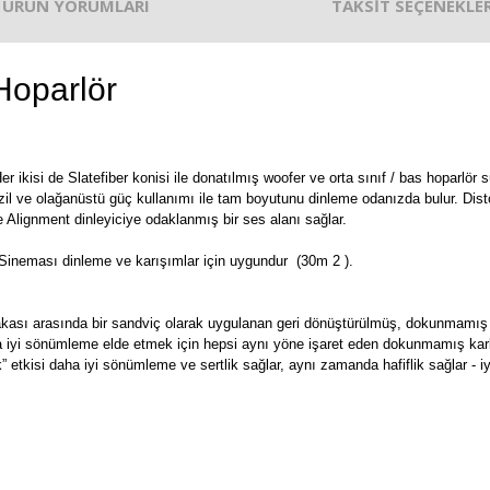
ÜRÜN YORUMLARI
TAKSİT SEÇENEKLER
oparlör
er ikisi de Slatefiber konisi ile donatılmış woofer ve orta sınıf / bas hoparlör
il ve olağanüstü güç kullanımı ile tam boyutunu dinleme odanızda bulur. Disto
e Alignment dinleyiciye odaklanmış bir ses alanı sağlar.
 Sineması dinleme ve karışımlar için uygundur (30m 2 ).
tabakası arasında bir sandviç olarak uygulanan geri dönüştürülmüş, dokunmamış 
 iyi sönümleme elde etmek için hepsi aynı yöne işaret eden dokunmamış karbon 
k” etkisi daha iyi sönümleme ve sertlik sağlar, aynı zamanda hafiflik sağlar - i