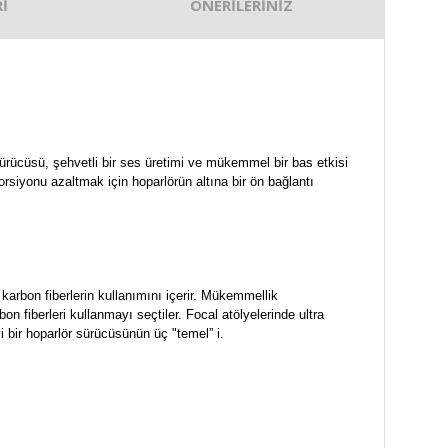
İ
ÖNERİLERİNİZ
 sürücüsü, şehvetli bir ses üretimi ve mükemmel bir bas etkisi
rsiyonu azaltmak için hoparlörün altına bir ön bağlantı
karbon fiberlerin kullanımını içerir. Mükemmellik
fiberleri kullanmayı seçtiler. Focal atölyelerinde ultra
yi bir hoparlör sürücüsünün üç "temel” i.