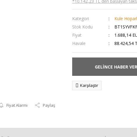
*10.142,23 TL den başlayan taksit
Kategori
Kule Hopar
Stok Kodu
BT1SYVFK
Fiyat
1.688,14 E
Havale
88.424,54 T
GELİNCE HABER VE
Karşılaştır
Fiyat Alarmı
Paylaş