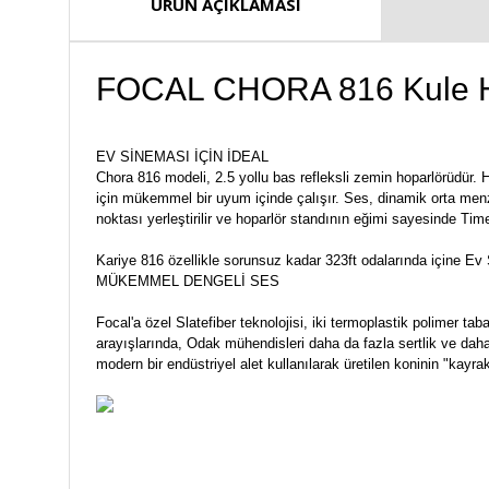
ÜRÜN AÇIKLAMASI
FOCAL CHORA 816 Kule H
EV SİNEMASI İÇİN İDEAL
Chora 816 modeli, 2.5 yollu bas refleksli zemin hoparlörüdür. H
için mükemmel bir uyum içinde çalışır. Ses, dinamik orta menz
noktası yerleştirilir ve hoparlör standının eğimi sayesinde Tim
Kariye 816 özellikle sorunsuz kadar 323ft odalarında içine Ev
MÜKEMMEL DENGELİ SES
Focal'a özel Slatefiber teknolojisi, iki termoplastik polimer 
arayışlarında, Odak mühendisleri daha da fazla sertlik ve daha
modern bir endüstriyel alet kullanılarak üretilen koninin "kayra