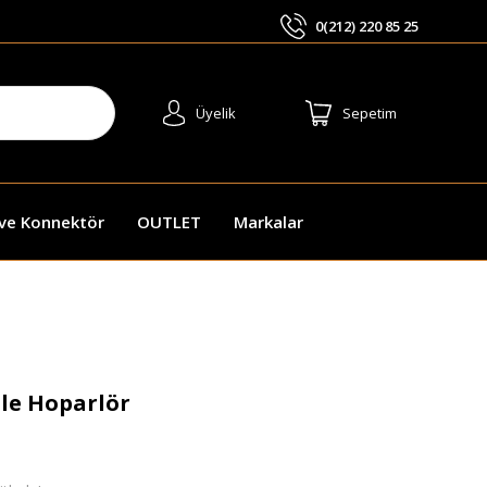
0(212) 220 85 25
ARA
Üyelik
Sepetim
 ve Konnektör
OUTLET
Markalar
le Hoparlör