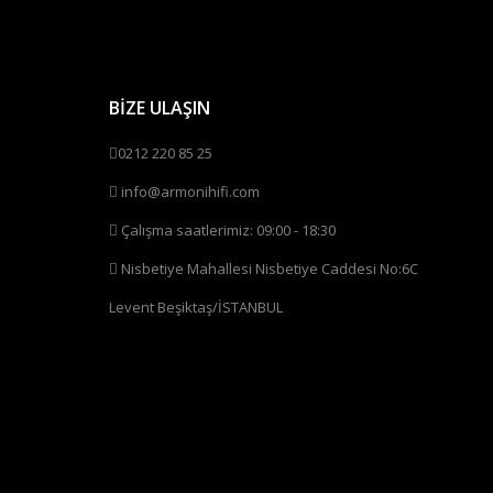
BİZE ULAŞIN
0212 220 85 25
info@armonihifi.com
Çalışma saatlerimiz: 09:00 - 18:30
Nisbetiye Mahallesi Nisbetiye Caddesi No:6C
Levent Beşiktaş/İSTANBUL