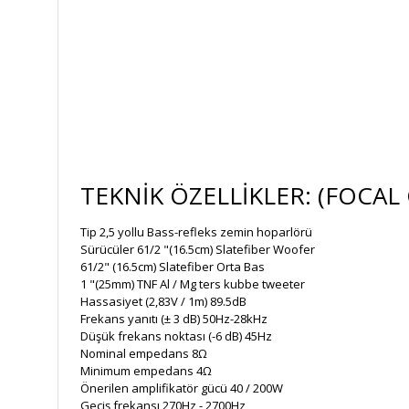
TEKNİK ÖZELLİKLER: (FOCAL 
Tip 2,5 yollu Bass-refleks zemin hoparlörü
Sürücüler 61/2 "(16.5cm) Slatefiber Woofer
61/2" (16.5cm) Slatefiber Orta Bas
1 "(25mm) TNF Al / Mg ters kubbe tweeter
Hassasiyet (2,83V / 1m) 89.5dB
Frekans yanıtı (± 3 dB) 50Hz-28kHz
Düşük frekans noktası (-6 dB) 45Hz
Nominal empedans 8Ω
Minimum empedans 4Ω
Önerilen amplifikatör gücü 40 / 200W
Geçiş frekansı 270Hz - 2700Hz