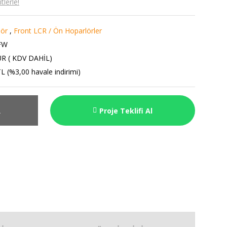
lerle!
lör
,
Front LCR / Ön Hoparlörler
FW
UR ( KDV DAHİL)
L (%3,00 havale indirimi)
R
Proje Teklifi Al