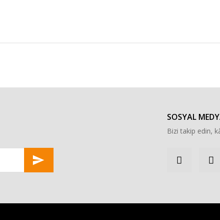
r konularda yetersiz gördüğünüz noktaları öneri formunu kullanarak tarafımı
Bu ürüne ilk yorumu siz yapın!
Yorum Yaz
SOSYAL MEDY
Bizi takip edin, kâ
Gönder