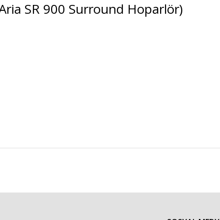
ria SR 900 Surround Hoparlör)
r konularda yetersiz gördüğünüz noktaları öneri formunu kullanarak tarafımı
Bu ürüne ilk yorumu siz yapın!
Yorum Yaz