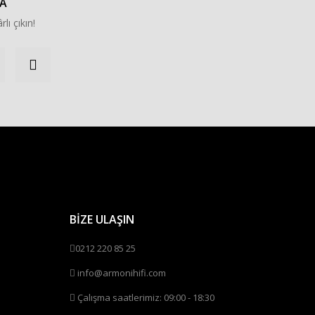
A
rlı çıkın!
BİZE ULAŞIN
0212 220 85 25
info@armonihifi.com
Çalışma saatlerimiz: 09:00 - 18:30