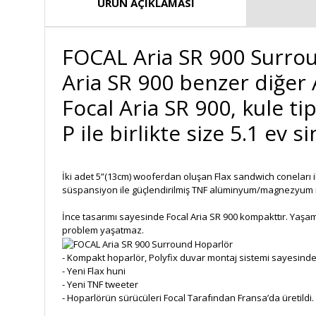
ÜRÜN AÇIKLAMASI
FOCAL Aria SR 900 Surrou
Aria SR 900 benzer diğer A
Focal Aria SR 900, kule t
P ile birlikte size 5.1 ev 
İki adet 5”(13cm) wooferdan oluşan Flax sandwich coneları il
süspansiyon ile güçlendirilmiş TNF alüminyum/magnezyum in
İnce tasarımı sayesinde Focal Aria SR 900 kompakttır. Yaşam 
problem yaşatmaz.
- Kompakt hoparlör, Polyfix duvar montaj sistemi sayesind
- Yeni Flax huni
- Yeni TNF tweeter
- Hoparlörün sürücüleri Focal Tarafından Fransa’da üretildi.