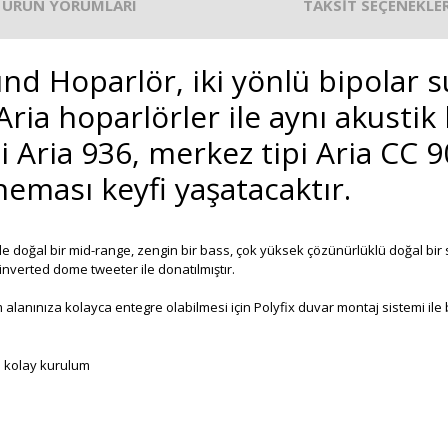
ÜRÜN YORUMLARI
TAKSİT SEÇENEKLER
nd Hoparlör, iki yönlü bipolar 
ria hoparlörler ile aynı akustik 
ipi Aria 936, merkez tipi Aria C
sineması keyfi yaşatacaktır.
e doğal bir mid-range, zengin bir bass, çok yüksek çözünürlüklü doğal bir s
verted dome tweeter ile donatılmıştır.
alanınıza kolayca entegre olabilmesi için Polyfix duvar montaj sistemi ile 
e kolay kurulum