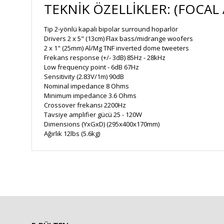
TEKNİK ÖZELLİKLER: (FOCAL A
Tip 2-yönlü kapalı bipolar surround hoparlör
Drivers 2 x 5" (13cm) Flax bass/midrange woofers
2 x 1" (25mm) Al/Mg TNF inverted dome tweeters
Frekans response (+/- 3dB) 85Hz - 28kHz
Low frequency point - 6dB 67Hz
Sensitivity (2.83V/1m) 90dB
Nominal impedance 8 Ohms
Minimum impedance 3.6 Ohms
Crossover frekansı 2200Hz
Tavsiye amplifier gücü 25 - 120W
Dimensions (YxGxD) (295x400x170mm)
Ağırlık 12lbs (5.6kg)
Bu ürünün fiyat bilgisi, resim, ürün açıklamalarında ve diğe
Görüş ve önerileriniz için teşekkür ederiz.
Ürün resmi kalitesiz, bozuk veya görüntülenemiyor.
Ürün açıklamasında eksik bilgiler bulunuyor.