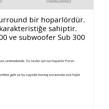
İ
ÖNERİLERİNİZ
surround bir hoparlördür.
karakteristiğe sahiptir.
C 900 ve subwoofer Sub 300
es üretmektedir. Tiz sesler için ise hoparlör Poron
birlikte gelir ve bu sayede montaj esnasında size hiçbir