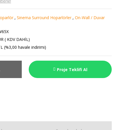
lerle!
oparlör
,
Sinema Surround Hoparlörler
,
On-Wall / Duvar
65X
UR ( KDV DAHİL)
L (%3,00 havale indirimi)
R
Proje Teklifi Al