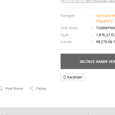
*11.272,54 TL den başlayan taksit
Kategori
Surround H
Hoparlörü
Stok Kodu
TGMWPWW
Fiyat
1.876,27 E
Havale
98.279,08 T
GELİNCE HABER VE
Karşılaştır
Fiyat Alarmı
Paylaş