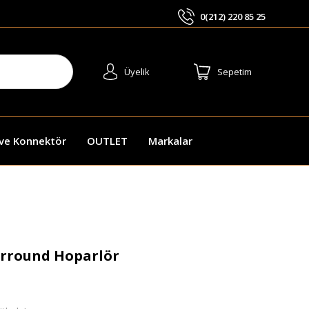
0(212) 220 85 25
ARA
Üyelik
Sepetim
 ve Konnektör
OUTLET
Markalar
urround Hoparlör