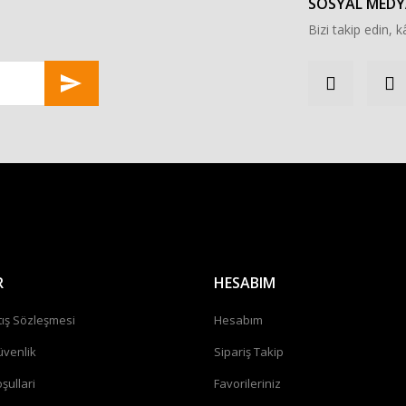
SOSYAL MEDY
Bizi takip edin, kâ
Gönder
R
HESABIM
tış Sözleşmesi
Hesabım
üvenlik
Sipariş Takip
şullari
Favorileriniz