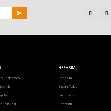
Gönder
R
HESABIM
tış Sözleşmesi
Hesabım
üvenlik
Sipariş Takip
şullari
Favorileriniz
r Politikası
Sepetiniz