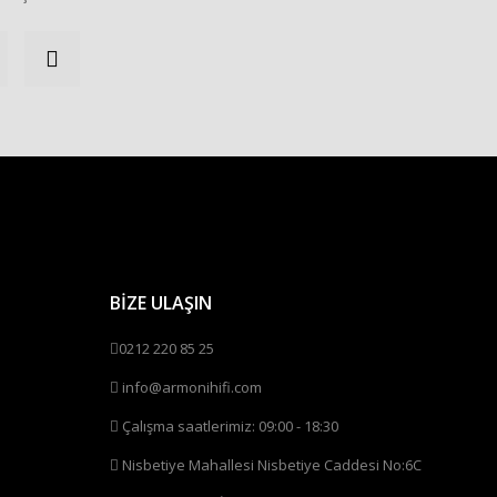
BİZE ULAŞIN
0212 220 85 25
info@armonihifi.com
Çalışma saatlerimiz: 09:00 - 18:30
Nisbetiye Mahallesi Nisbetiye Caddesi No:6C