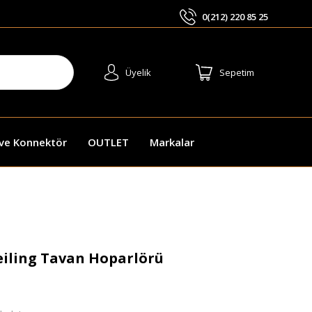
0(212) 220 85 25
ARA
Üyelik
Sepetim
 ve Konnektör
OUTLET
Markalar
eiling Tavan Hoparlörü