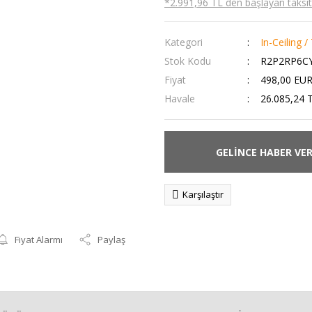
*2.991,96 TL den başlayan taksitl
Kategori
In-Ceiling 
Stok Kodu
R2P2RP6C
Fiyat
498,00 EUR
Havale
26.085,24 T
GELİNCE HABER VE
Karşılaştır
Fiyat Alarmı
Paylaş