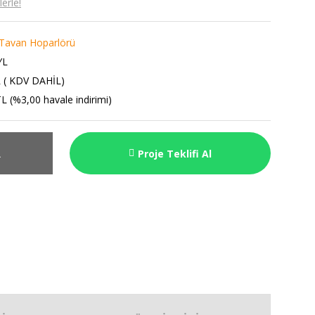
erle!
/ Tavan Hoparlörü
YL
 ( KDV DAHİL)
L (%3,00 havale indirimi)
R
Proje Teklifi Al