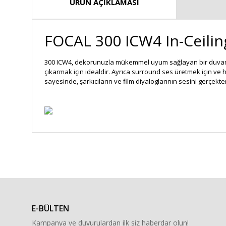
ÜRÜN AÇIKLAMASI
FOCAL 300 ICW4 In-Ceili
300 ICW4, dekorunuzla mükemmel uyum sağlayan bir duvar içi
çıkarmak için idealdir. Ayrıca surround ses üretmek için ve ha
sayesinde, şarkıcıların ve film diyaloglarının sesini gerçekten 
Bu ürünün fiyat bilgisi, resim, ürün açıklamalarında ve diğe
Görüş ve önerileriniz için teşekkür ederiz.
Ürün resmi kalitesiz, bozuk veya görüntülenemiyor.
Ürün açıklamasında eksik bilgiler bulunuyor.
E-BÜLTEN
Ürün bilgilerinde hatalar bulunuyor.
Kampanya ve duyurulardan ilk siz haberdar olun!