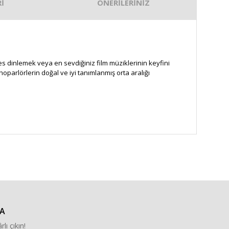
İ
ÖNERİLERİNİZ
s dinlemek veya en sevdiğiniz film müziklerinin keyfini
 hoparlörlerin doğal ve iyi tanımlanmış orta aralığı
za iletebilirsiniz.
A
rlı çıkın!