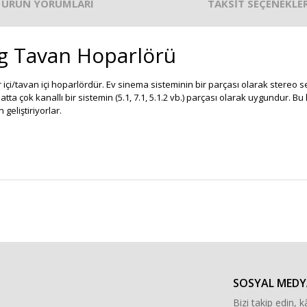
ÜRÜN YORUMLARI
TAKSİT SEÇENEKLER
ng Tavan Hoparlörü
/tavan içi hoparlördür. Ev sinema sisteminin bir parçası olarak stereo se
tta çok kanallı bir sistemin (5.1, 7.1, 5.1.2 vb.) parçası olarak uygundur. Bu
geliştiriyorlar.
r konularda yetersiz gördüğünüz noktaları öneri formunu kullanarak tarafımı
Bu ürüne ilk yorumu siz yapın!
Yorum Yaz
SOSYAL MEDY
Bizi takip edin, kâ