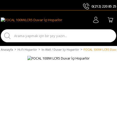
0(212) 220 85 25
ARA
Anasayfa
Hi-Fi Hoparlör
In-Wall / Duvar İçi Hoparlör
FOCAL 100IW LCR5 Duvar