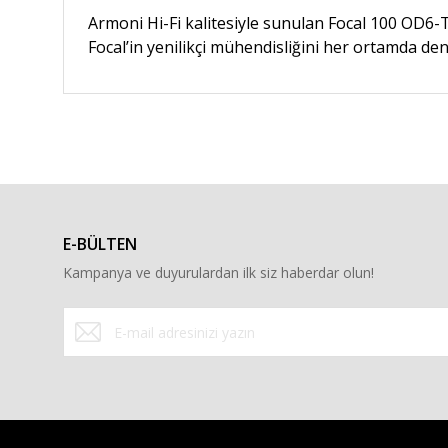
Armoni Hi-Fi kalitesiyle sunulan Focal 100 OD6-
Focal’in yenilikçi mühendisliğini her ortamda de
Bu ürünün fiyat bilgisi, resim, ürün açıklamalarında ve diğe
Görüş ve önerileriniz için teşekkür ederiz.
Ürün resmi kalitesiz, bozuk veya görüntülenemiyor.
Ürün açıklamasında eksik bilgiler bulunuyor.
E-BÜLTEN
Ürün bilgilerinde hatalar bulunuyor.
Kampanya ve duyurulardan ilk siz haberdar olun!
Ürün fiyatı diğer sitelerden daha pahalı.
Bu ürüne benzer farklı alternatifler olmalı.