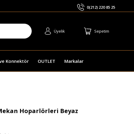
0(212) 220 85 25
ARA
Üyelik
Sepetim
 ve Konnektör
OUTLET
Markalar
 Mekan Hoparlörleri Beyaz