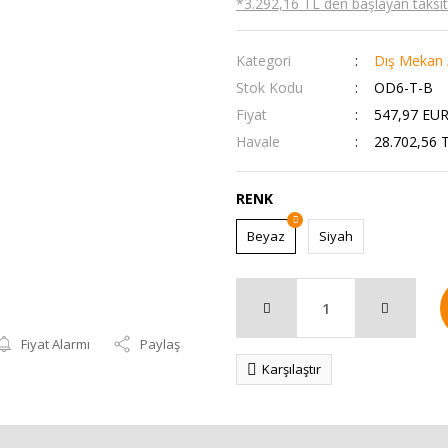
*3.292,16 TL den başlayan taksitl
Kategori
Dış Mekan 
Stok Kodu
OD6-T-B
Fiyat
547,97 EUR
Havale
28.702,56 T
RENK
Beyaz
Siyah
Fiyat Alarmı
Paylaş
Karşılaştır