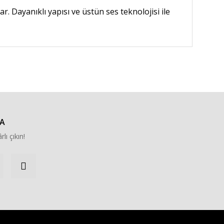
 Dayanıklı yapısı ve üstün ses teknolojisi ile
za iletebilirsiniz.
A
rlı çıkın!