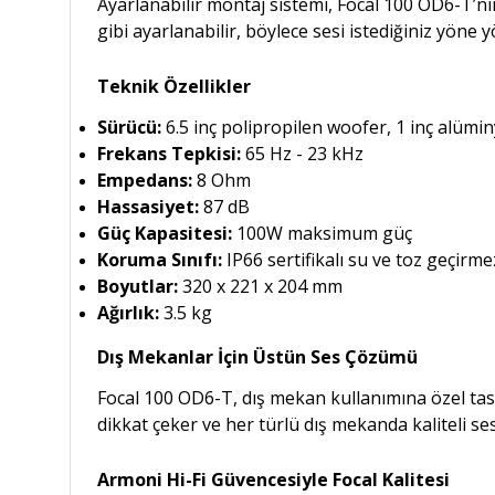
Ayarlanabilir montaj sistemi, Focal 100 OD6-T’ni
gibi ayarlanabilir, böylece sesi istediğiniz yöne y
Teknik Özellikler
Sürücü:
6.5 inç polipropilen woofer, 1 inç alüm
Frekans Tepkisi:
65 Hz - 23 kHz
Empedans:
8 Ohm
Hassasiyet:
87 dB
Güç Kapasitesi:
100W maksimum güç
Koruma Sınıfı:
IP66 sertifikalı su ve toz geçirme
Boyutlar:
320 x 221 x 204 mm
Ağırlık:
3.5 kg
Dış Mekanlar İçin Üstün Ses Çözümü
Focal 100 OD6-T, dış mekan kullanımına özel ta
dikkat çeker ve her türlü dış mekanda kaliteli ses
Armoni Hi-Fi Güvencesiyle Focal Kalitesi