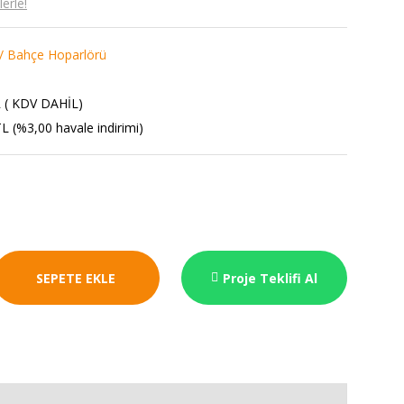
erle!
/ Bahçe Hoparlörü
 ( KDV DAHİL)
L (%3,00 havale indirimi)
SEPETE EKLE
Proje Teklifi Al