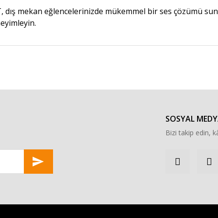
T, dış mekan eğlencelerinizde mükemmel bir ses çözümü sunar.
neyimleyin.
r konularda yetersiz gördüğünüz noktaları öneri formunu kullanarak tarafımı
Bu ürüne ilk yorumu siz yapın!
Yorum Yaz
SOSYAL MEDY
Bizi takip edin, kâ
Gönder