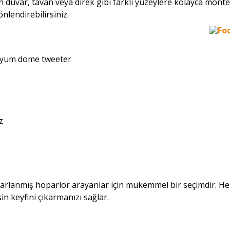
n duvar, tavan veya direk gibi farklı yüzeylere kolayca monte
önlendirebilirsiniz.
inyum dome tweeter
z
sarlanmış hoparlör arayanlar için mükemmel bir seçimdir. He
in keyfini çıkarmanızı sağlar.