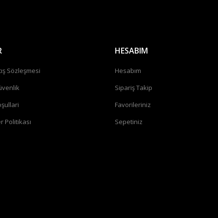
R
HESABIM
tış Sözleşmesi
Hesabım
üvenlik
Sipariş Takip
şullari
Favorileriniz
r Politikası
Sepetiniz