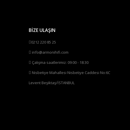
BİZE ULAŞIN
0212 220 85 25
info@armonihifi.com
Çalışma saatlerimiz: 09:00 - 18:30
Nisbetiye Mahallesi Nisbetiye Caddesi No:6C
Levent Beşiktaş/İSTANBUL