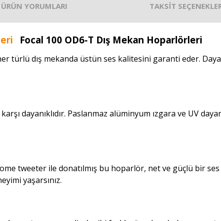
ÜRÜN YORUMLARI
TAKSİT SEÇENEKLER
Focal 100 OD6-T Dış Mekan Hoparlörleri
r türlü dış mekanda üstün ses kalitesini garanti eder. Dayanı
a karşı dayanıklıdır. Paslanmaz alüminyum ızgara ve UV dayan
ome tweeter ile donatılmış bu hoparlör, net ve güçlü bir ses 
neyimi yaşarsınız.