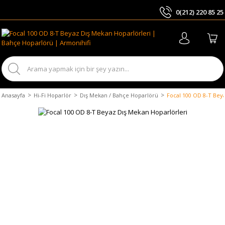
0(212) 220 85 25
ARA
Anasayfa
Hi-Fi Hoparlör
Dış Mekan / Bahçe Hoparlörü
Focal 100 OD 8-T Bey