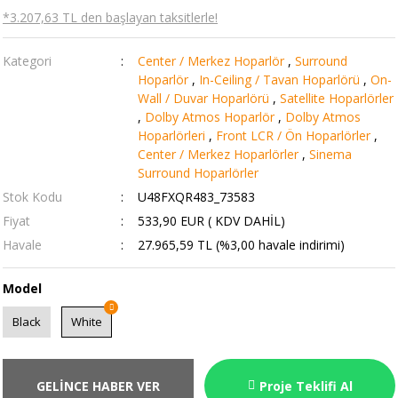
*3.207,63 TL den başlayan taksitlerle!
Kategori
Center / Merkez Hoparlör
,
Surround
Hoparlör
,
In-Ceiling / Tavan Hoparlörü
,
On-
Wall / Duvar Hoparlörü
,
Satellite Hoparlörler
,
Dolby Atmos Hoparlör
,
Dolby Atmos
Hoparlörleri
,
Front LCR / Ön Hoparlörler
,
Center / Merkez Hoparlörler
,
Sinema
Surround Hoparlörler
Stok Kodu
U48FXQR483_73583
Fiyat
533,90 EUR ( KDV DAHİL)
Havale
27.965,59 TL (%3,00 havale indirimi)
Model
Black
White
GELİNCE HABER VER
Proje Teklifi Al