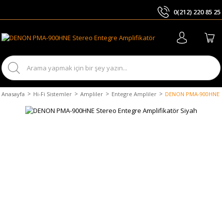
0(212) 220 85 25
ARA
Anasayfa
Hi-Fi Sistemler
Ampliler
Entegre Ampliler
DENON PMA-900HNE St