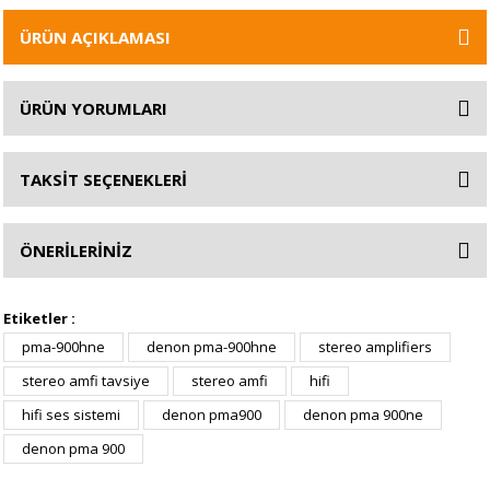
ÜRÜN AÇIKLAMASI
ÜRÜN YORUMLARI
TAKSİT SEÇENEKLERİ
ÖNERİLERİNİZ
Etiketler :
pma-900hne
denon pma-900hne
stereo amplifiers
stereo amfi tavsiye
stereo amfi
hifi
hifi ses sistemi
denon pma900
denon pma 900ne
denon pma 900