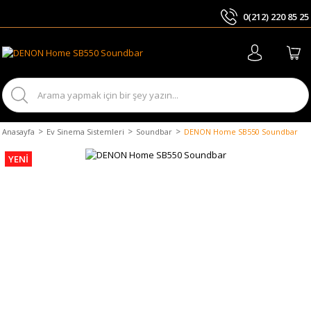
0(212) 220 85 25
ARA
Anasayfa
Ev Sinema Sistemleri
Soundbar
DENON Home SB550 Soundbar
YENİ