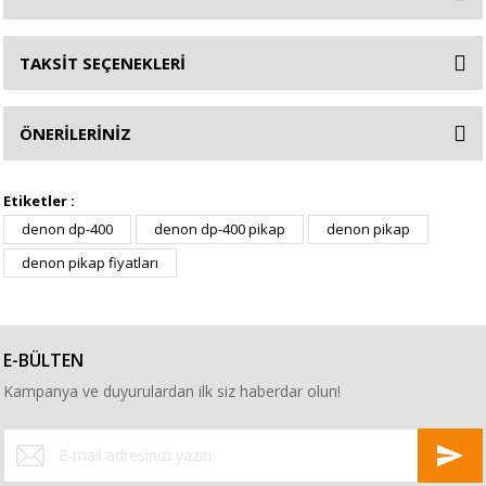
TAKSİT SEÇENEKLERİ
ÖNERİLERİNİZ
Etiketler :
denon dp-400
denon dp-400 pikap
denon pikap
denon pikap fiyatları
E-BÜLTEN
Kampanya ve duyurulardan ilk siz haberdar olun!