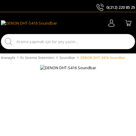
0(212) 220 85 25
ARA
Anasayfa
Ev Sinema Sistemleri
Soundbar
DENON DHT-S416 Soundbar