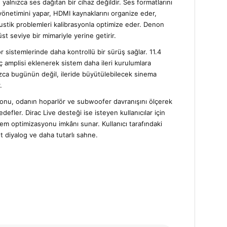
yalnızca ses dağıtan bir cihaz değildir. Ses formatlarını
yönetimini yapar, HDMI kaynaklarını organize eder,
ustik problemleri kalibrasyonla optimize eder. Denon
 seviye bir mimariyle yerine getirir.
r sistemlerinde daha kontrollü bir sürüş sağlar. 11.4
ç amplisi eklenerek sistem daha ileri kurulumlara
ızca bugünün değil, ileride büyütülebilecek sinema
.
nu, odanın hoparlör ve subwoofer davranışını ölçerek
efler. Dirac Live desteği ise isteyen kullanıcılar için
em optimizasyonu imkânı sunar. Kullanıcı tarafındaki
t diyalog ve daha tutarlı sahne.