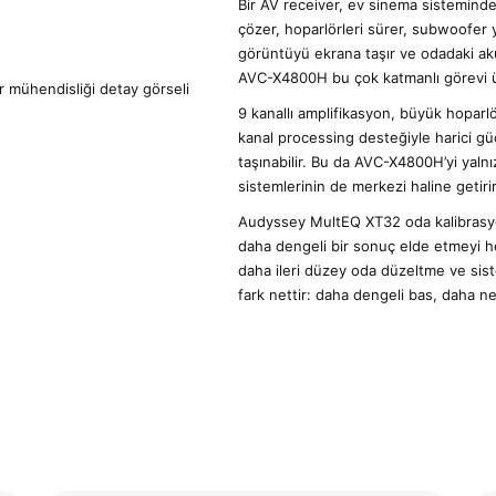
Bir AV receiver, ev sinema sisteminde 
çözer, hoparlörleri sürer, subwoofer 
görüntüyü ekrana taşır ve odadaki ak
AVC-X4800H bu çok katmanlı görevi üst
9 kanallı amplifikasyon, büyük hoparlö
kanal processing desteğiyle harici gü
taşınabilir. Bu da AVC-X4800H’yi yaln
sistemlerinin de merkezi haline getirir
Audyssey MultEQ XT32 oda kalibrasyo
daha dengeli bir sonuç elde etmeyi hed
daha ileri düzey oda düzeltme ve sist
fark nettir: daha dengeli bas, daha ne