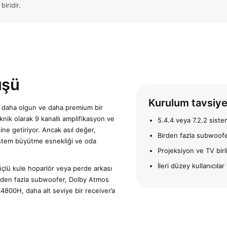
iridir.
üşü
Kurulum tavsiye
 daha olgun ve daha premium bir
nik olarak 9 kanallı amplifikasyon ve
5.4.4 veya 7.2.2 siste
ne getiriyor. Ancak asıl değer,
Birden fazla subwoofe
 sistem büyütme esnekliği ve oda
Projeksiyon ve TV birl
İleri düzey kullanıcıla
üçlü kule hoparlör veya perde arkası
birden fazla subwoofer, Dolby Atmos
X4800H, daha alt seviye bir receiver’a