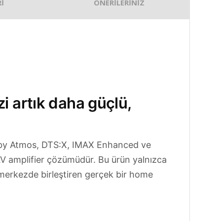
İ
ÖNERİLERİNİZ
 artık daha güçlü,
olby Atmos, DTS:X, IMAX Enhanced ve
 AV amplifier çözümüdür. Bu ürün yalnızca
k merkezde birleştiren gerçek bir home