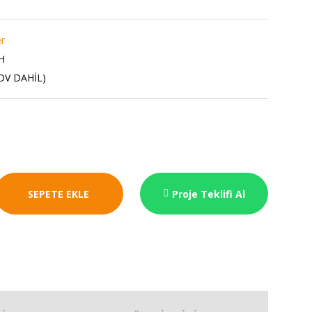
er
H
KDV DAHİL)
SEPETE EKLE
Proje Teklifi Al