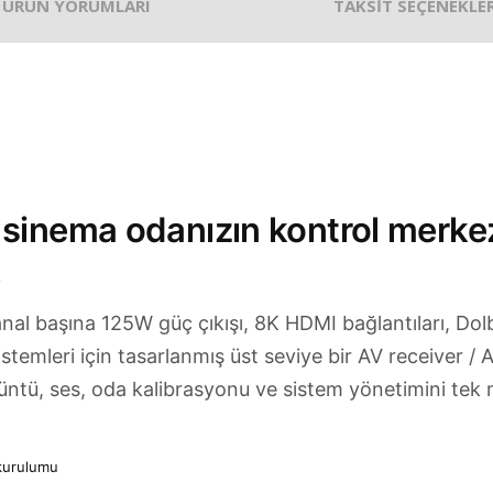
ÜRÜN YORUMLARI
TAKSİT SEÇENEKLER
inema odanızın kontrol merkezi
k
nal başına 125W güç çıkışı, 8K HDMI bağlantıları, D
stemleri için tasarlanmış üst seviye bir AV receiver /
görüntü, ses, oda kalibrasyonu ve sistem yönetimini te