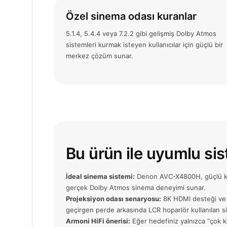
Özel sinema odası kuranlar
5.1.4, 5.4.4 veya 7.2.2 gibi gelişmiş Dolby Atmos
sistemleri kurmak isteyen kullanıcılar için güçlü bir
merkez çözüm sunar.
Bu ürün ile uyumlu si
İdeal sinema sistemi:
Denon AVC-X4800H, güçlü kule 
gerçek Dolby Atmos sinema deneyimi sunar.
Projeksiyon odası senaryosu:
8K HDMI desteği ve ço
geçirgen perde arkasında LCR hoparlör kullanılan si
Armoni HiFi önerisi:
Eğer hedefiniz yalnızca “çok 