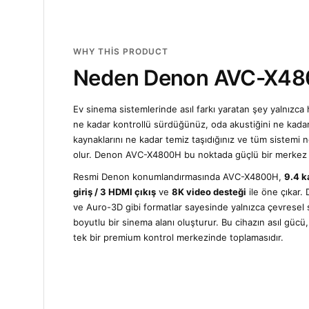
WHY THIS PRODUCT
Neden Denon AVC-X4
Ev sinema sistemlerinde asıl farkı yaratan şey yalnızca h
ne kadar kontrollü sürdüğünüz, oda akustiğini ne kada
kaynaklarını ne kadar temiz taşıdığınız ve tüm sistemi ne 
olur. Denon AVC-X4800H bu noktada güçlü bir merkez
Resmi Denon konumlandırmasında AVC-X4800H,
9.4 k
giriş / 3 HDMI çıkış
ve
8K video desteği
ile öne çıkar
ve Auro-3D gibi formatlar sayesinde yalnızca çevresel se
boyutlu bir sinema alanı oluşturur. Bu cihazın asıl gücü
tek bir premium kontrol merkezinde toplamasıdır.