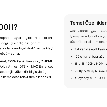
Temel Özellikler
800H?
AVC-X4800H, güçlü amplif
işleme ve oda kalibrasyon
oparlör sayısı değildir. Hoparlörleri
güvenilir bir sistem omur
r doğru yönettiğiniz, görüntü
kadar kararlı çalıştırdığınız belirleyici
9.4 kanal amplifikasy
 çözüm sunar.
125W kanal başı güç
anal
,
125W kanal başı güç
,
7 HDMI
8K / 4K 120Hz HDMI d
. Dolby Atmos, DTS:X, IMAX Enhanced
Dolby Atmos, DTS:X,
s değil, yükseklik bilgisiyle üç
, sinema odasındaki tüm bileşenleri
Audyssey MultEQ XT32