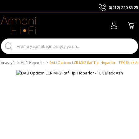
0(212) 220 85 25
ARA
Anasayfa
Hi-Fi Hoparlör
DALI Opticon LCR MK2 Raf Tipi Hoparlör - TEK Black A