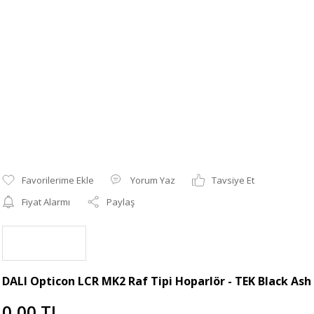
Yorum Yaz
Tavsiye Et
Fiyat Alarmı
Paylaş
DALI Opticon LCR MK2 Raf Tipi Hoparlör - TEK Black Ash
0,00 TL