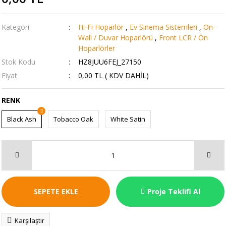
Kategori
Hi-Fi Hoparlör
,
Ev Sinema Sistemleri
,
On-
Wall / Duvar Hoparlörü
,
Front LCR / Ön
Hoparlörler
Stok Kodu
HZ8JUU6FEJ_27150
Fiyat
0,00 TL ( KDV DAHİL)
RENK
Black Ash
Tobacco Oak
White Satin
SEPETE EKLE
Proje Teklifi Al
Karşılaştır