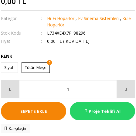
0,00 TL
Kategori
Hi-Fi Hoparlör
,
Ev Sinema Sistemleri
,
Kule
Hoparlör
Stok Kodu
L734XE4X7P_98296
Fiyat
0,00 TL ( KDV DAHİL)
RENK
Siyah
Tütün Meşe
SEPETE EKLE
Proje Teklifi Al
Karşılaştır