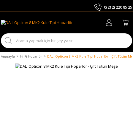
0(212) 220 85 25
ARA
Anasayfa
Hi-Fi Hoparlör
DALI Opticon 8 MK2 Kule Tipi Hoparlör - Çift Tütün M