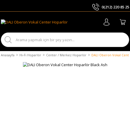
0(212) 220 85 25
ARA
Anasayfa
Hi-Fi Hoparlör
Center / Merkez Hoparlör
DALI Oberon Vokal Cente