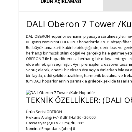
ÜRÜN AÇIKLAMASI
DALI Oberon 7 Tower /Ku
DALI OBERON hoparlör serisinin piyasaya sürülmesiyle, mevcu
Bu geniş zemin tipi OBERON 7 hoparlörde 2 x 7” ahşap fibe
Bu, büyük ama zarif kabinle birleştiğinde, derin bas ve gen
herhangi bir müzik stilini doğal ve gerçekçi hale getirme yet
OBERON 7 ile hoparlörlerinizi herhangi bir odaya entegre 
elde etmek için seçilmiştir. Aynı prensipler crossover tasar
Sonuç olarak, önemli bir eksen dışı açıyla dinlerken bile iy
bir fayda, ciddi şekilde azaltılmış harmonik bozulma ve fr
tüm DALI hoparlörlerinin parmakla girilecek şekilde tasarl
TEKNİK ÖZELLİKLER: (DALI Ob
Ürün Serisi OBERON
Frekans Aralığı (+/- 3 dB) [Hz] 36 - 26,000
Hassasiyet (2,83 V / 1 m) [dB] 88.5
Nominal Empedans [ohm] 6