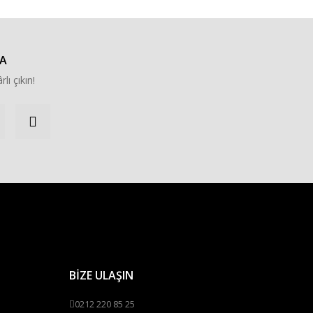
A
rlı çıkın!
BİZE ULAŞIN
0212 220 85 25