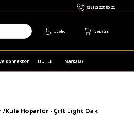
0(212) 220 85 25
ARA
Üyelik
Sepetim
 ve Konnektör
OUTLET
Markalar
/Kule Hoparlör - Çift Light Oak