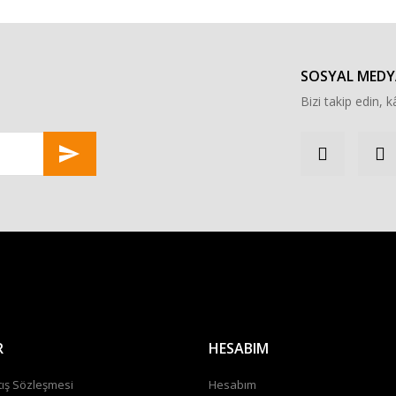
Yorum Yaz
SOSYAL MEDY
Bizi takip edin, kâ
Gönder
R
HESABIM
tış Sözleşmesi
Hesabım