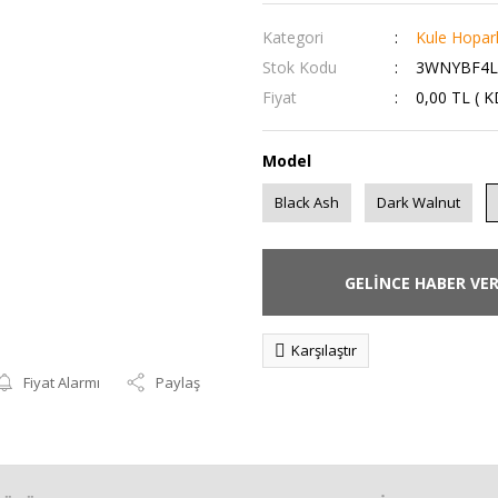
Kategori
Kule Hopar
Stok Kodu
3WNYBF4L
Fiyat
0,00 TL ( 
Model
Black Ash
Dark Walnut
GELİNCE HABER VE
Karşılaştır
Fiyat Alarmı
Paylaş