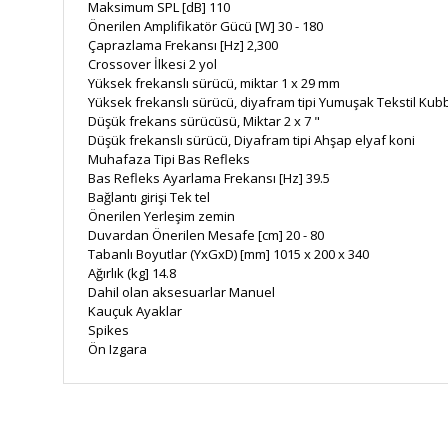
Maksimum SPL [dB] 110
Önerilen Amplifikatör Gücü [W] 30 - 180
Çaprazlama Frekansı [Hz] 2,300
Crossover İlkesi 2 yol
Yüksek frekanslı sürücü, miktar 1 x 29 mm
Yüksek frekanslı sürücü, diyafram tipi Yumuşak Tekstil Ku
Düşük frekans sürücüsü, Miktar 2 x 7 "
Düşük frekanslı sürücü, Diyafram tipi Ahşap elyaf koni
Muhafaza Tipi Bas Refleks
Bas Refleks Ayarlama Frekansı [Hz] 39.5
Bağlantı girişi Tek tel
Önerilen Yerleşim zemin
Duvardan Önerilen Mesafe [cm] 20 - 80
Tabanlı Boyutlar (YxGxD) [mm] 1015 x 200 x 340
Ağırlık (kg] 14.8
Dahil olan aksesuarlar Manuel
Kauçuk Ayaklar
Spikes
Ön Izgara
Bu ürünün fiyat bilgisi, resim, ürün açıklamalarında ve diğe
Görüş ve önerileriniz için teşekkür ederiz.