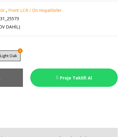
lör
,
Front LCR / Ön Hoparlörler
31_25573
KDV DAHİL)
Light Oak
R
Proje Teklifi Al