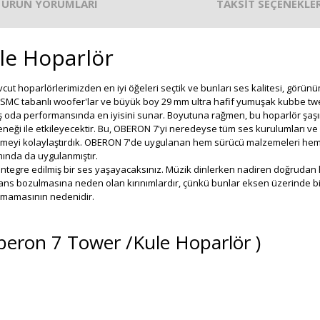
ÜRÜN YORUMLARI
TAKSİT SEÇENEKLER
le Hoparlör
t hoparlörlerimizden en iyi öğeleri seçtik ve bunları ses kalitesi, görünüm
r SMC tabanlı woofer'lar ve büyük boy 29 mm ultra hafif yumuşak kubbe tw
iş oda performansında en iyisini sunar. Boyutuna rağmen, bu hoparlör şaşı
eneği ile etkileyecektir. Bu, OBERON 7'yi neredeyse tüm ses kurulumları ve h
etmeyi kolaylaştırdık. OBERON 7'de uygulanan hem sürücü malzemeleri hem 
ımında da uygulanmıştır.
i entegre edilmiş bir ses yaşayacaksınız. Müzik dinlerken nadiren doğrudan
ekans bozulmasına neden olan kırınımlardır, çünkü bunlar eksen üzerinde b
anmamasının nedenidir.
eron 7 Tower /Kule Hoparlör )