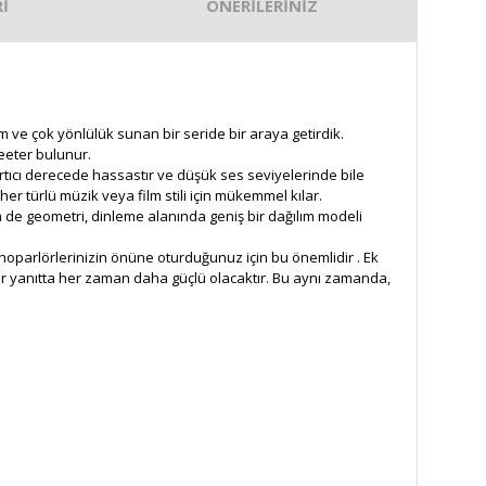
İ
ÖNERİLERİNİZ
 ve çok yönlülük sunan bir seride bir araya getirdik.
eeter bulunur.
rtıcı derecede hassastır ve düşük ses seviyelerinde bile
er türlü müzik veya film stili için mükemmel kılar.
de geometri, dinleme alanında geniş bir dağılım modeli
 hoparlörlerinizin önüne oturduğunuz için bu önemlidir . Ek
ir yanıtta her zaman daha güçlü olacaktır. Bu aynı zamanda,