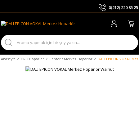
0(212) 220 85 25
ARA
Anasayfa
Hi-Fi Hoparlör
Center / Merkez Hoparlör
DALI EPICON VOKAL Merk