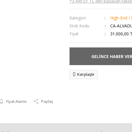
*3.449,01 TL den başlayan taksitl
Kategori
High-End / 
Stok Kodu
CA-ALVAD
Fiyat
31.000,00 
GELİNCE HABER VE
Karşılaştır
Fiyat Alarmı
Paylaş