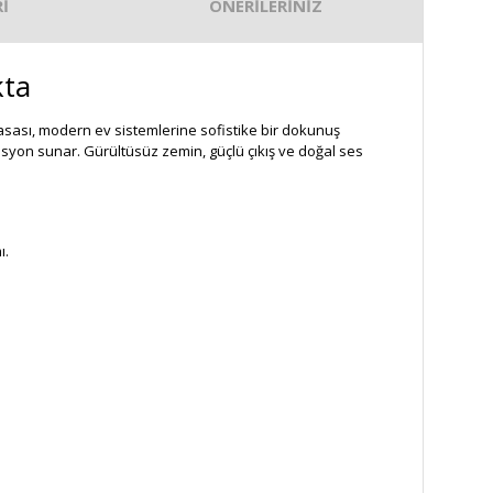
İ
ÖNERİLERİNİZ
kta
asası, modern ev sistemlerine sofistike bir dokunuş
syon sunar. Gürültüsüz zemin, güçlü çıkış ve doğal ses
ı.