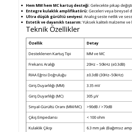
Hem MM hem MC kartuş desteği:
Gelecekte pikap değişti
Entegre kulaklık amplifikatörü:
Geceleri veya bireysel di
Ultra düşük gürültü seviyesi:
Analog seste netlik ve sess
Estetik ve dayanıklı tasarım:
Yüksek kaliteli malzeme ve k
Teknik Özellikler
Özellik
Detay
Desteklenen Kartuş Tipi
MM ve MC
Frekans Aralığı
20Hz – 50kHz (±0.3dB)
RIAA Eğrisi Doğruluğu
±0.3dB (30Hz–50kHz)
Giriş Duyarlılığı (MM)
3.35 mV
Giriş Duyarlılığı (MC)
305 µV
Sinyal-Gürültü Oranı (MM/MC)
>90dB / >70dB
Çıkış Empedansı
< 100 ohm
Kulaklık Çıkışı
6.3 mm jak (Bağımsız ampl