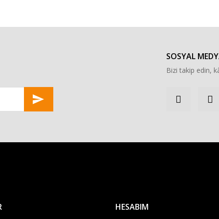
Bu ürüne ilk yorumu siz yapın!
Yorum Yaz
SOSYAL MEDY
Bizi takip edin, kâ
Gönder
R
HESABIM