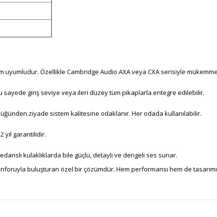
 tam uyumludur. Özellikle Cambridge Audio AXA veya CXA serisiyle mükemmel 
yede giriş seviye veya ileri düzey tüm pikaplarla entegre edilebilir.
üğünden ziyade sistem kalitesine odaklanır. Her odada kullanılabilir.
yıl garantilidir.
edanslı kulaklıklarda bile güçlü, detaylı ve dengeli ses sunar.
 konforuyla buluşturan özel bir çözümdür. Hem performansı hem de tasarımıyl
r konularda yetersiz gördüğünüz noktaları öneri formunu kullanarak tarafımı