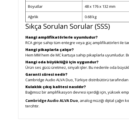
Boyutlar
48 x 176 x 132 mm
Ağırlık
0.68 kg
Sıkça Sorulan Sorular (SSS)
Hangi amplifikatörlerle uyumludur?
RCA girişe sahip tüm entegre veya güç amplifikatörleri ile
Hangi pikaplarla çalışır?
Hem MM hem de MC kartuşa sahip pikaplarla uyumludur. Bu sa
Hangi oda büyüklüğü için uygundur?
Ürün ses gücü üretmez, sinyali işler. Bu nedenle oda büyükl
Garanti süresi nedir?
Cambridge Audio ALVA Duo, Türkiye distribütörü tarafından 2 
Kulaklık çıkış kalitesi nasıldır?
Bağımsız bir amplifikasyon devresi içerdiği için, yüksek emp
Cambridge Audio ALVA Duo
, analog müziği dijital çağın
tercihtir.
Bu ürünün fiyat bilgisi, resim, ürün açıklamalarında ve diğe