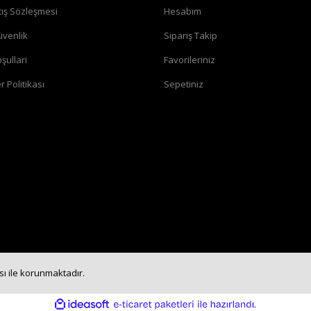
tış Sözleşmesi
Hesabım
üvenlik
Sipariş Takip
şullari
Favorileriniz
r Politikası
Sepetiniz
ası ile korunmaktadır.
ile
ideasoft
e-