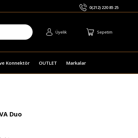
0(212) 220 85 25
ARA
Üyelik
Sepetim
 ve Konnektör
OUTLET
Markalar
LVA Duo