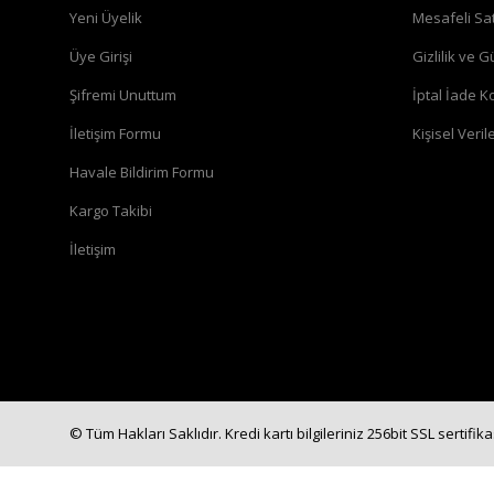
Yeni Üyelik
Mesafeli Sa
Üye Girişi
Gizlilik ve G
Şifremi Unuttum
İptal İade Ko
İletişim Formu
Kişisel Verile
Havale Bildirim Formu
Kargo Takibi
İletişim
© Tüm Hakları Saklıdır. Kredi kartı bilgileriniz 256bit SSL sertifik