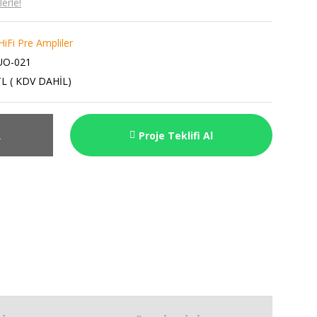
erle!
HiFi Pre Ampliler
UO-021
TL ( KDV DAHİL)
R
Proje Teklifi Al