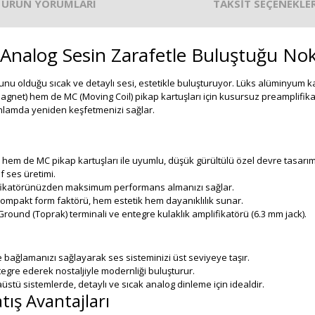
ÜRÜN YORUMLARI
TAKSİT SEÇENEKLER
Analog Sesin Zarafetle Buluştuğu No
unu olduğu sıcak ve detaylı sesi, estetikle buluşturuyor. Lüks alüminyum k
net) hem de MC (Moving Coil) pikap kartuşları için kusursuz preamplifika
anlamda yeniden keşfetmenizi sağlar.
em de MC pikap kartuşları ile uyumlu, düşük gürültülü özel devre tasarım
f ses üretimi.
lifikatörünüzden maksimum performans almanızı sağlar.
kompakt form faktörü, hem estetik hem dayanıklılık sunar.
 Ground (Toprak) terminali ve entegre kulaklık amplifikatörü (6.3 mm jack).
şe bağlamanızı sağlayarak ses sisteminizi üst seviyeye taşır.
egre ederek nostaljiyle modernliği buluşturur.
üstü sistemlerde, detaylı ve sıcak analog dinleme için idealdir.
tış Avantajları