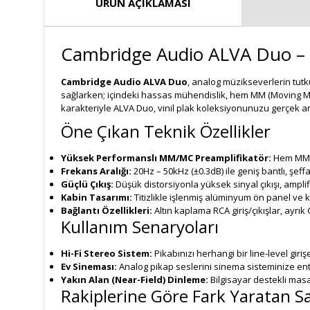
ÜRÜN AÇIKLAMASI
Cambridge Audio ALVA Duo – 
Cambridge Audio ALVA Duo
, analog müzikseverlerin tutk
sağlarken; içindeki hassas mühendislik, hem MM (Moving Mag
karakteriyle ALVA Duo, vinil plak koleksiyonunuzu gerçek 
Öne Çıkan Teknik Özellikler
Yüksek Performanslı MM/MC Preamplifikatör:
Hem MM h
Frekans Aralığı:
20Hz – 50kHz (±0.3dB) ile geniş bantlı, şeffa
Güçlü Çıkış:
Düşük distorsiyonla yüksek sinyal çıkışı, amp
Kabin Tasarımı:
Titizlikle işlenmiş alüminyum ön panel ve 
Bağlantı Özellikleri:
Altın kaplama RCA giriş/çıkışlar, ayrık
Kullanım Senaryoları
Hi-Fi Stereo Sistem:
Pikabınızı herhangi bir line-level giri
Ev Sineması:
Analog pikap seslerini sinema sisteminize ent
Yakın Alan (Near-Field) Dinleme:
Bilgisayar destekli masa
Rakiplerine Göre Fark Yaratan Sa