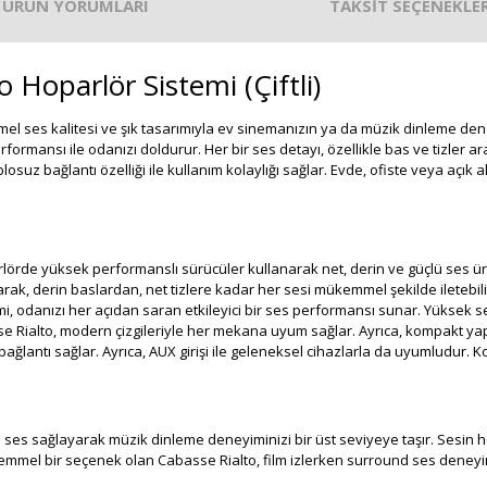
ÜRÜN YORUMLARI
TAKSİT SEÇENEKLER
 Hoparlör Sistemi (Çiftli)
 ses kalitesi ve şık tasarımıyla ev sinemanızın ya da müzik dinleme den
rformansı ile odanızı doldurur. Her bir ses detayı, özellikle bas ve tizler a
osuz bağlantı özelliği ile kullanım kolaylığı sağlar. Evde, ofiste veya açık
lörde yüksek performanslı sürücüler kullanarak net, derin ve güçlü ses üreti
arak, derin baslardan, net tizlere kadar her sesi mükemmel şekilde iletebili
 odanızı her açıdan saran etkileyici bir ses performansı sunar. Yüksek s
se Rialto, modern çizgileriyle her mekana uyum sağlar. Ayrıca, kompakt yap
 bağlantı sağlar. Ayrıca, AUX girişi ile geleneksel cihazlarla da uyumludur.
 ses sağlayarak müzik dinleme deneyiminizi bir üst seviyeye taşır. Sesin her
mel bir seçenek olan Cabasse Rialto, film izlerken surround ses deneyimi 