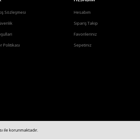
tış Sözleşmesi
Hesabım
üvenlik
Sipariş Takip
şullari
Favorileriniz
r Politikası
Sepetiniz
ası ile korunmaktadır.