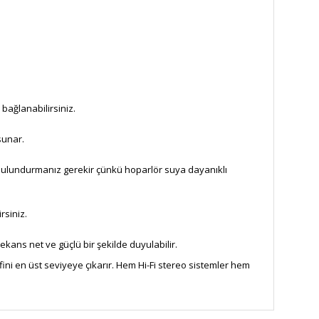
a bağlanabilirsiniz.
sunar.
e bulundurmanız gerekir çünkü hoparlör suya dayanıklı
rsiniz.
kans net ve güçlü bir şekilde duyulabilir.
fini en üst seviyeye çıkarır. Hem Hi-Fi stereo sistemler hem