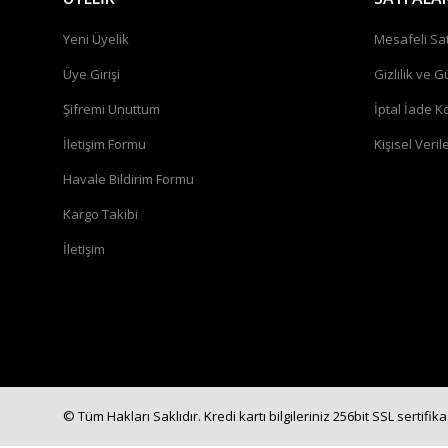
Yeni Üyelik
Mesafeli Sa
Üye Girişi
Gizlilik ve G
Şifremi Unuttum
İptal İade Ko
İletişim Formu
Kişisel Verile
Havale Bildirim Formu
Kargo Takibi
İletişim
© Tüm Hakları Saklıdır. Kredi kartı bilgileriniz 256bit SSL sertifik