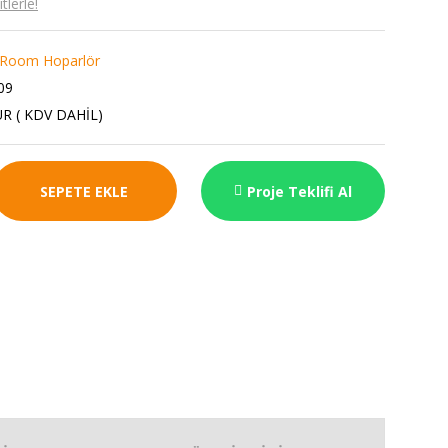
lerle!
i-Room Hoparlör
09
UR ( KDV DAHİL)
SEPETE EKLE
Proje Teklifi Al