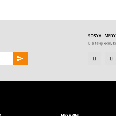
r konularda yetersiz gördüğünüz noktaları öneri formunu kullanarak tarafımı
Bu ürüne ilk yorumu siz yapın!
Yorum Yaz
SOSYAL MEDY
Bizi takip edin, kâ
Gönder
R
HESABIM