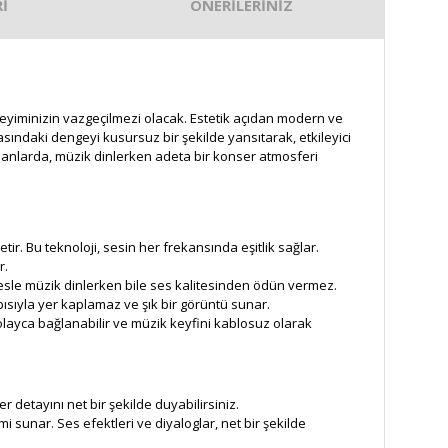
İ
ÖNERİLERİNİZ
eyiminizin vazgeçilmezi olacak. Estetik açıdan modern ve
rasındaki dengeyi kusursuz bir şekilde yansıtarak, etkileyici
 alanlarda, müzik dinlerken adeta bir konser atmosferi
r. Bu teknoloji, sesin her frekansında eşitlik sağlar.
r.
esle müzik dinlerken bile ses kalitesinden ödün vermez.
ısıyla yer kaplamaz ve şık bir görüntü sunar.
 Kolayca bağlanabilir ve müzik keyfini kablosuz olarak
 detayını net bir şekilde duyabilirsiniz.
sunar. Ses efektleri ve diyaloglar, net bir şekilde