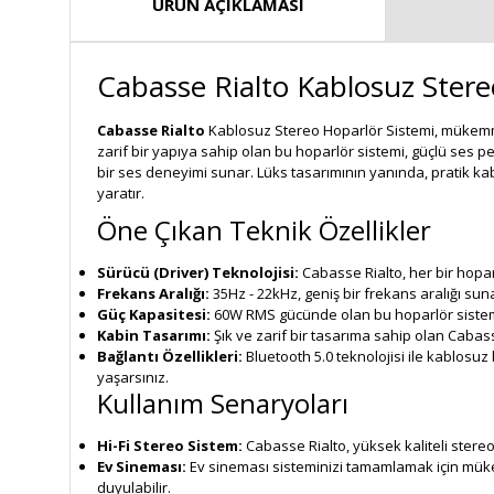
ÜRÜN AÇIKLAMASI
Cabasse Rialto Kablosuz Stereo
Cabasse Rialto
Kablosuz Stereo Hoparlör Sistemi, mükemmel
zarif bir yapıya sahip olan bu hoparlör sistemi, güçlü ses pe
bir ses deneyimi sunar. Lüks tasarımının yanında, pratik kabl
yaratır.
Öne Çıkan Teknik Özellikler
Sürücü (Driver) Teknolojisi:
Cabasse Rialto, her bir hopar
Frekans Aralığı:
35Hz - 22kHz, geniş bir frekans aralığı sun
Güç Kapasitesi:
60W RMS gücünde olan bu hoparlör sistemi,
Kabin Tasarımı:
Şık ve zarif bir tasarıma sahip olan Cabas
Bağlantı Özellikleri:
Bluetooth 5.0 teknolojisi ile kablosuz
yaşarsınız.
Kullanım Senaryoları
Hi-Fi Stereo Sistem:
Cabasse Rialto, yüksek kaliteli stereo
Ev Sineması:
Ev sineması sisteminizi tamamlamak için mükem
duyulabilir.