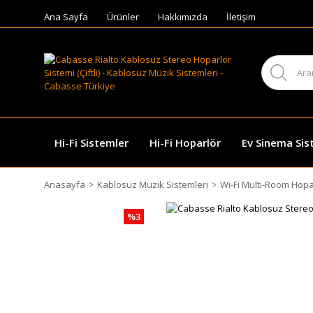
Ana Sayfa
Ürünler
Hakkımızda
İletişim
Hi-Fi Sistemler
Hi-Fi Hoparlör
Ev Sinema Sis
Anasayfa
Kablosuz Müzik Sistemleri
Wi-Fi Multi-Room Hopa
%3