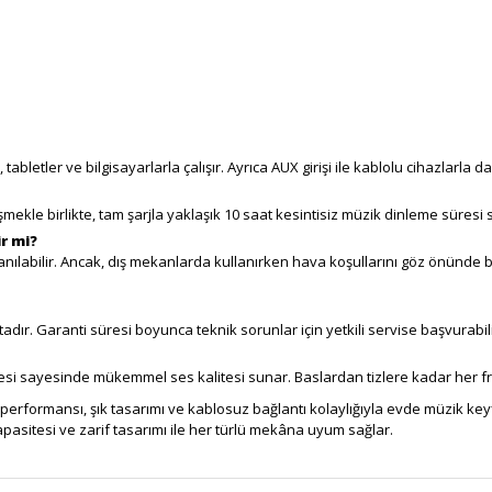
tabletler ve bilgisayarlarla çalışır. Ayrıca AUX girişi ile kablolu cihazlarla d
mekle birlikte, tam şarjla yaklaşık 10 saat kesintisiz müzik dinleme süresi 
ir mi?
lanılabilir. Ancak, dış mekanlarda kullanırken hava koşullarını göz önünd
adır. Garanti süresi boyunca teknik sorunlar için yetkili servise başvurabili
esi sayesinde mükemmel ses kalitesi sunar. Baslardan tizlere kadar her fre
 performansı, şık tasarımı ve kablosuz bağlantı kolaylığıyla evde müzik key
asitesi ve zarif tasarımı ile her türlü mekâna uyum sağlar.