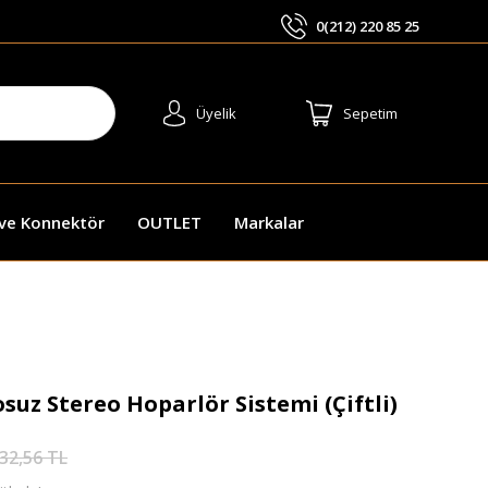
0(212) 220 85 25
ARA
Üyelik
Sepetim
 ve Konnektör
OUTLET
Markalar
suz Stereo Hoparlör Sistemi (Çiftli)
32,56 TL