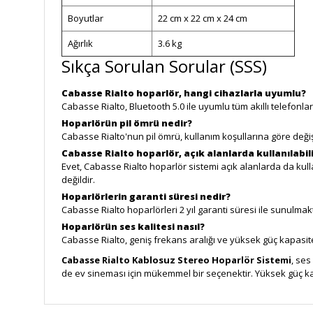
Boyutlar
22 cm x 22 cm x 24 cm
Ağırlık
3.6 kg
Sıkça Sorulan Sorular (SSS)
Cabasse Rialto hoparlör, hangi cihazlarla uyumlu?
Cabasse Rialto, Bluetooth 5.0 ile uyumlu tüm akıllı telefonlar, 
Hoparlörün pil ömrü nedir?
Cabasse Rialto'nun pil ömrü, kullanım koşullarına göre değiş
Cabasse Rialto hoparlör, açık alanlarda kullanılabil
Evet, Cabasse Rialto hoparlör sistemi açık alanlarda da kul
değildir.
Hoparlörlerin garanti süresi nedir?
Cabasse Rialto hoparlörleri 2 yıl garanti süresi ile sunulmakt
Hoparlörün ses kalitesi nasıl?
Cabasse Rialto, geniş frekans aralığı ve yüksek güç kapasit
Cabasse Rialto Kablosuz Stereo Hoparlör Sistemi
, ses
de ev sineması için mükemmel bir seçenektir. Yüksek güç kap