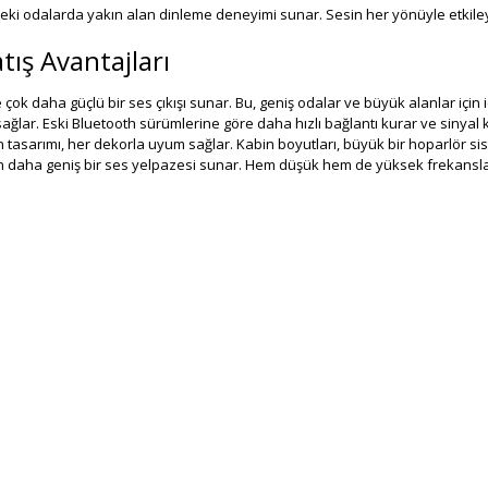
ki odalarda yakın alan dinleme deneyimi sunar. Sesin her yönüyle etkileyic
tış Avantajları
çok daha güçlü bir ses çıkışı sunar. Bu, geniş odalar ve büyük alanlar için 
ı sağlar. Eski Bluetooth sürümlerine göre daha hızlı bağlantı kurar ve sinya
 tasarımı, her dekorla uyum sağlar. Kabin boyutları, büyük bir hoparlör s
den daha geniş bir ses yelpazesi sunar. Hem düşük hem de yüksek frekansl