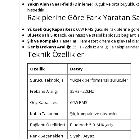
Yakın Alan (Near-field) Dinleme:
Küçük ve orta büyüklükte
hissedilir.
Rakiplerine Göre Fark Yaratan Sa
Yüksek Güç Kapasitesi:
60W RMS gücü ile rakiplerine göre 
Bluetooth 5.0:
Hızlı, kesintisiz ve stabil kablosuz bağlant
Şık ve Kompakt Tasarım:
Hem estetik hem de işlevsel olan
Geniş Frekans Aralığı:
35Hz - 22kHz aralığı ile rakiplerin
Teknik Özellikler
Özellik
Detay
Sürücü Teknolojisi
Yüksek performanslı sürücüler
Frekans Aralığı
35Hz - 22kHz
Güç Kapasitesi
60W RMS
Kabin Tasarımı
Şık, kompakt ve dayanıklı
Bağlantı Özellikleri
Bluetooth 5.0, AUX girişi
Renk Seçenekleri
Siyah, Beyaz