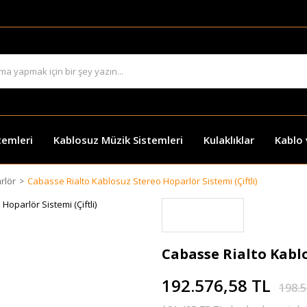
temleri
Kablosuz Müzik Sistemleri
Kulaklıklar
Kablo
rlör
Cabasse Rialto Kablosuz Stereo Hoparlör Sistemi (Çiftli)
Cabasse Rialto Kablo
192.576,58 TL
198.5