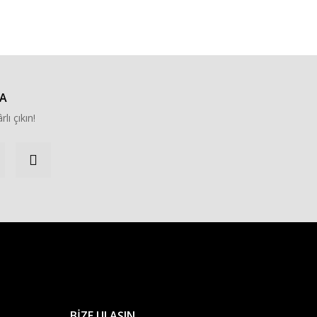
za iletebilirsiniz.
A
rlı çıkın!
BİZE ULAŞIN