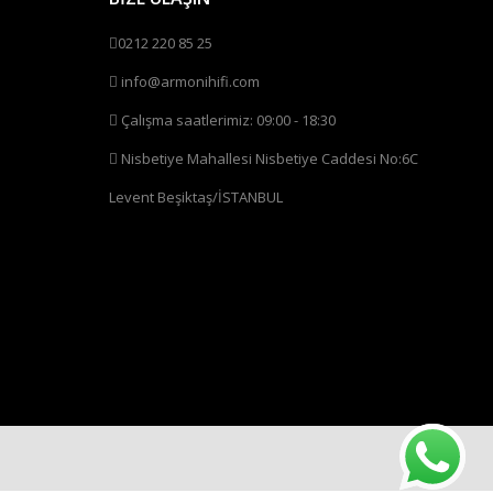
0212 220 85 25
info@armonihifi.com
Çalışma saatlerimiz: 09:00 - 18:30
Nisbetiye Mahallesi Nisbetiye Caddesi No:6C
Levent Beşiktaş/İSTANBUL