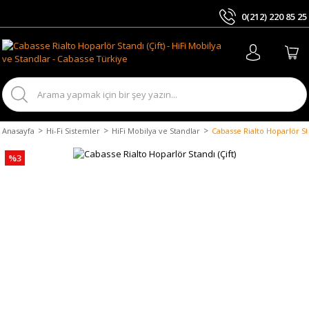
0(212) 220 85 25
ARA
Anasayfa
Hi-Fi Sistemler
HiFi Mobilya ve Standlar
Cabasse Rialto Hoparlör Sta
%3