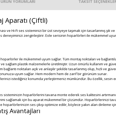
ÜRÜN YORUMLARI
TAKSİT SEÇENEKLER
Aparatı (Çiftli)
ması ve Hi-Fi ses sisteminizi bir üst seviyeye taşımak için tasarlanmış şık v
es deneyiminizi zenginleştirir. Eole serisinin hoparlörleri ile mükemmel
hoparlörler ile mükemmel uyum sağlar. Tüm montaj noktaları ve bağlantılar, Eo
 ve sağlam plastik malzemelerle üretilmiştir. Uzun ömürlü kullanım ve güve
 bağlantı noktaları açık ve anlaşılır şekilde tasarlanmış olup, hızlı ve güven
asyonunuza uyum sağlar. Hem modern hem de zarif bir görünüm sunar.
erinizi istediğiniz konumda yerleştirmeniz mümkündür. Bu özellik, sesin en 
ses sisteminizin hoparlörlerini tavana monte ederek ses kalitesini artırma
mi sağlamak için bu aparat mükemmel bir çözümdür. Hoparlörlerinizi tava
hoparlörlerinizin ses çıkışı optimize edilir, böylece yakın alan dinleme 
tış Avantajları