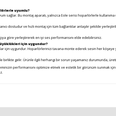
lörlerle uyumlu?
um sağlar. Bu montaj aparatı, yalnızca Eole serisi hoparlörlerle kullanıma 
ıcı dostudur ve hızlı montaj için tüm bağlantılar anlaşılır şekilde yerleştiril
açıya göre yerleştirerek en iyi ses performansını elde edebilirsiniz.
üyüklükleri için uygundur?
lar için uygundur. Hoparlörlerinizi tavana monte ederek sesin her köşeye y
le birlikte gelir. Ürünle ilgili herhangi bir sorun yaşamanız durumunda, üret
teminizin performansını optimize etmek ve estetik bir görünüm sunmak için ide
z.
r konularda yetersiz gördüğünüz noktaları öneri formunu kullanarak tarafımı
Bu ürüne ilk yorumu siz yapın!