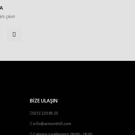
A
rlı çıkın!
BİZE ULAŞIN
0212 220 85 25
info@armonihifi.com
Çalışma saatlerimiz: 09:00 - 18:30