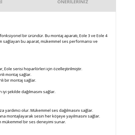
İ
ÖNERİLERİNİZ
e fonksiyonel bir üründür. Bu montaj aparatı, Eole 3 ve Eole 4
 uyum sağlayan bu aparat, mükemmel ses performansı ve
le serisi hoparlörleri için özelleştirilmiştir.
nli montaj sağlar.
li bir montaj sağlar.
iyi şekilde dağılmasını sağlar.
nıza yardımcı olur. Mükemmel ses dağılmasını sağlar.
na montajlayarak sesin her köşeye yayılmasını sağlar.
için mükemmel bir ses deneyimi sunar.