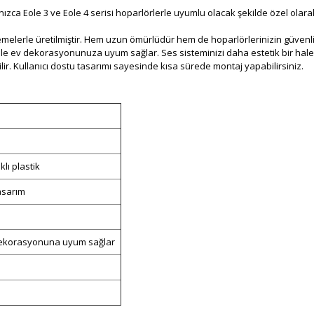
nızca Eole 3 ve Eole 4 serisi hoparlörlerle uyumlu olacak şekilde özel olar
zemelerle üretilmiştir. Hem uzun ömürlüdür hem de hoparlörlerinizin güvenli
e ev dekorasyonunuza uyum sağlar. Ses sisteminizi daha estetik bir hale geti
ir. Kullanıcı dostu tasarımı sayesinde kısa sürede montaj yapabilirsiniz.
lı plastik
tasarım
 dekorasyonuna uyum sağlar