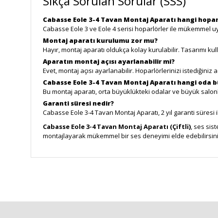
Sıkça Sorulan Sorular (SSS)
Cabasse Eole 3-4 Tavan Montaj Aparatı hangi hopar
Cabasse Eole 3 ve Eole 4 serisi hoparlörler ile mükemmel uy
Montaj aparatı kurulumu zor mu?
Hayır, montaj aparatı oldukça kolay kurulabilir. Tasarımı kullan
Aparatın montaj açısı ayarlanabilir mi?
Evet, montaj açısı ayarlanabilir. Hoparlörlerinizi istediğiniz 
Cabasse Eole 3-4 Tavan Montaj Aparatı hangi oda b
Bu montaj aparatı, orta büyüklükteki odalar ve büyük salon
Garanti süresi nedir?
Cabasse Eole 3-4 Tavan Montaj Aparatı, 2 yıl garanti süresi i
Cabasse Eole 3-4 Tavan Montaj Aparatı (Çiftli)
, ses sis
montajlayarak mükemmel bir ses deneyimi elde edebilirsini
Bu ürünün fiyat bilgisi, resim, ürün açıklamalarında ve diğe
Görüş ve önerileriniz için teşekkür ederiz.
Ürün resmi kalitesiz, bozuk veya görüntülenemiyor.