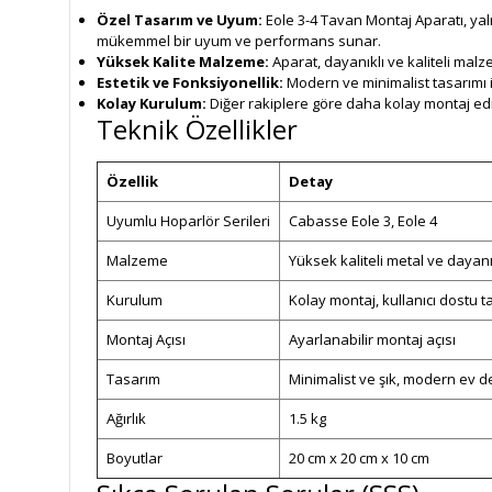
Özel Tasarım ve Uyum:
Eole 3-4 Tavan Montaj Aparatı, yal
mükemmel bir uyum ve performans sunar.
Yüksek Kalite Malzeme:
Aparat, dayanıklı ve kaliteli mal
Estetik ve Fonksiyonellik:
Modern ve minimalist tasarımı il
Kolay Kurulum:
Diğer rakiplere göre daha kolay montaj edil
Teknik Özellikler
Özellik
Detay
Uyumlu Hoparlör Serileri
Cabasse Eole 3, Eole 4
Malzeme
Yüksek kaliteli metal ve dayanık
Kurulum
Kolay montaj, kullanıcı dostu 
Montaj Açısı
Ayarlanabilir montaj açısı
Tasarım
Minimalist ve şık, modern ev
Ağırlık
1.5 kg
Boyutlar
20 cm x 20 cm x 10 cm