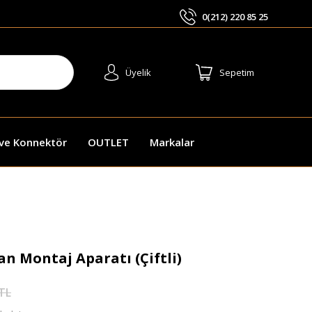
0(212) 220 85 25
ARA
Üyelik
Sepetim
 ve Konnektör
OUTLET
Markalar
an Montaj Aparatı (Çiftli)
 TL