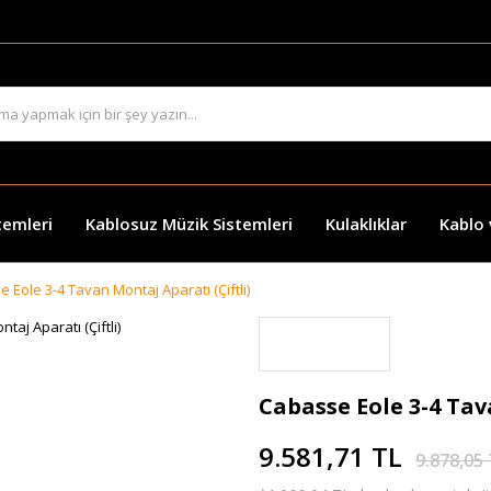
temleri
Kablosuz Müzik Sistemleri
Kulaklıklar
Kablo
 Eole 3-4 Tavan Montaj Aparatı (Çiftli)
Cabasse Eole 3-4 Tav
9.581,71 TL
9.878,05