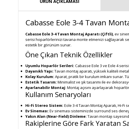
ÜRÜN AÇIKLAMASI
Cabasse Eole 3-4 Tavan Montaj 
Cabasse Eole 3-4 Tavan Montaj Aparatı (Çiftli)
, ev sine
serisi hoparlörlerinizi tavana monte etmenizi sağlayarak s
estetik bir görünüm sunar.
Öne Çıkan Teknik Özellikler
Uyumlu Hoparlör Serileri:
Cabasse Eole 3 ve Eole 4 serisi 
Dayanıklı Yapı:
Tavan montaj aparatı, yüksek kaliteli metal
Kolay Kurulum:
Aparat, pratik bir kurulum imkanı sunar. Tüm
Estetik Tasarım:
Minimalist ve şık tasarımı ile ev dekor
Ayarlanabilir Montaj:
Montaj açısını ayarlayarak hoparlörl
Kullanım Senaryoları
Hi-Fi Stereo Sistem:
Eole 3-4 Tavan Montaj Aparatı, Hi-Fi 
Ev Sineması:
Ev sineması sisteminizde surround ses deneyi
Yakın Alan (Near-Field) Dinleme:
Tavan montajı sayesinde 
Rakiplerine Göre Fark Yaratan Sa