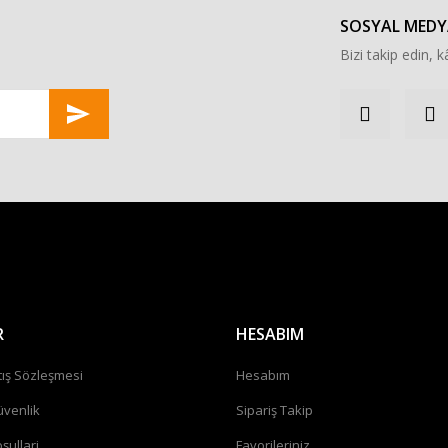
Yorum Yaz
SOSYAL MEDY
Bizi takip edin, kâ
Gönder
R
HESABIM
tış Sözleşmesi
Hesabım
üvenlik
Sipariş Takip
şullari
Favorileriniz