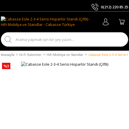
0(212) 220 85 25
ARA
Anasayfa
Hi-Fi Sistemler
HiFi Mobilya ve Standlar
Cabasse Eole 2-3-4 Serisi Ho
%3