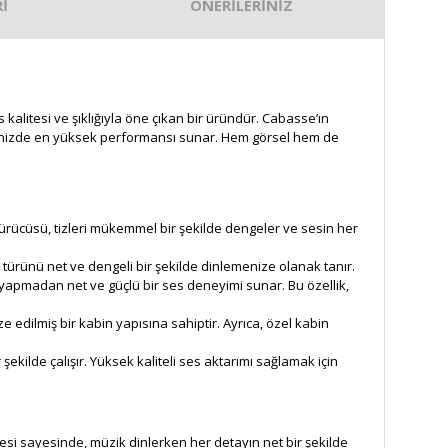
İ
ÖNERİLERİNİZ
alitesi ve şıklığıyla öne çıkan bir üründür. Cabasse’ın
lerinizde en yüksek performansı sunar. Hem görsel hem de
sürücüsü, tizleri mükemmel bir şekilde dengeler ve sesin her
 türünü net ve dengeli bir şekilde dinlemenize olanak tanır.
apmadan net ve güçlü bir ses deneyimi sunar. Bu özellik,
e edilmiş bir kabin yapısına sahiptir. Ayrıca, özel kabin
kilde çalışır. Yüksek kaliteli ses aktarımı sağlamak için
esi sayesinde, müzik dinlerken her detayın net bir şekilde