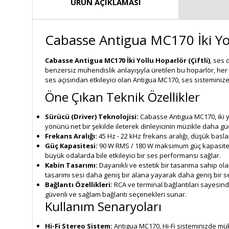
ÜRÜN AÇIKLAMASI
Cabasse Antigua MC170 İki Yoll
Cabasse Antigua MC170 İki Yollu Hoparlör (Çiftli)
, ses 
benzersiz mühendislik anlayışıyla üretilen bu hoparlör, her
ses açısından etkileyici olan Antigua MC170, ses sisteminize
Öne Çıkan Teknik Özellikler
Sürücü (Driver) Teknolojisi:
Cabasse Antigua MC170, iki yo
yönünü net bir şekilde ileterek dinleyicinin müzikle daha gü
Frekans Aralığı:
45 Hz - 22 kHz frekans aralığı, düşük basla
Güç Kapasitesi:
90 W RMS / 180 W maksimum güç kapasitesi
büyük odalarda bile etkileyici bir ses performansı sağlar.
Kabin Tasarımı:
Dayanıklı ve estetik bir tasarıma sahip olan
tasarımı sesi daha geniş bir alana yayarak daha geniş bir se
Bağlantı Özellikleri:
RCA ve terminal bağlantıları sayesinde
güvenli ve sağlam bağlantı seçenekleri sunar.
Kullanım Senaryoları
Hi-Fi Stereo Sistem:
Antigua MC170, Hi-Fi sisteminizde mük