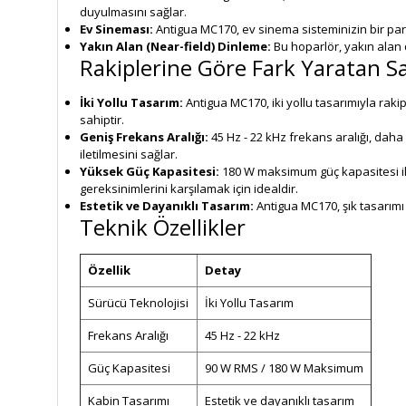
duyulmasını sağlar.
Ev Sineması:
Antigua MC170, ev sinema sisteminizin bir parç
Yakın Alan (Near-field) Dinleme:
Bu hoparlör, yakın alan d
Rakiplerine Göre Fark Yaratan Sa
İki Yollu Tasarım:
Antigua MC170, iki yollu tasarımıyla raki
sahiptir.
Geniş Frekans Aralığı:
45 Hz - 22 kHz frekans aralığı, daha
iletilmesini sağlar.
Yüksek Güç Kapasitesi:
180 W maksimum güç kapasitesi ile
gereksinimlerini karşılamak için idealdir.
Estetik ve Dayanıklı Tasarım:
Antigua MC170, şık tasarımı
Teknik Özellikler
Özellik
Detay
Sürücü Teknolojisi
İki Yollu Tasarım
Frekans Aralığı
45 Hz - 22 kHz
Güç Kapasitesi
90 W RMS / 180 W Maksimum
Kabin Tasarımı
Estetik ve dayanıklı tasarım