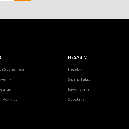
Gönder
R
HESABIM
tış Sözleşmesi
Hesabım
üvenlik
Sipariş Takip
şullari
Favorileriniz
r Politikası
Sepetiniz