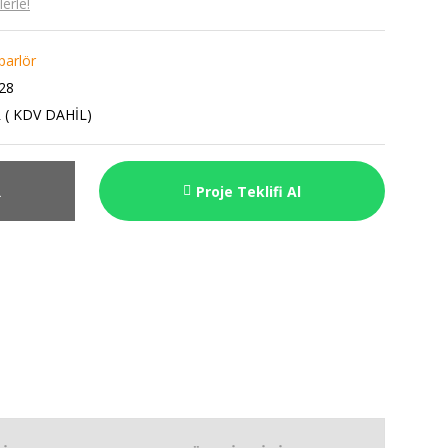
erle!
parlör
28
 ( KDV DAHİL)
R
Proje Teklifi Al