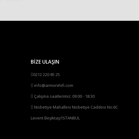
BİZE ULAŞIN
0212 220 85 25
info@armonihifi.com
Çalışma saatlerimiz: 09:00 - 18:30
Nisbetiye Mahallesi Nisbetiye Caddesi No:6C
Levent Beşiktaş/İSTANBUL