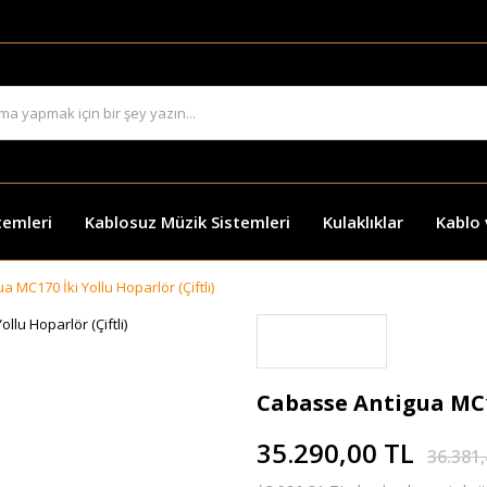
temleri
Kablosuz Müzik Sistemleri
Kulaklıklar
Kablo
 MC170 İki Yollu Hoparlör (Çiftli)
Cabasse Antigua MC17
35.290,00 TL
36.381,