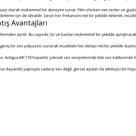
ası olarak mükemmel bir deneyim sunar. Film izlerken net sesler ve güçlü bas
inleme için de idealdir. Sesin her frekansını net bir şekilde ileterek, müz
tış Avantajları
plerinden ayrılır. Bu sayede, tiz ve basları mükemmel bir şekilde ayrıştırara
 geniş bir ses yelpazesi sunarak müzikteki her detayı net bir şekilde duyma
, Antigua MC170 hoparlör yüksek ses seviyelerinde bile ses kalitesinde h
 ve dayanıklı yapısıyla sadece ses değil, görsel açıdan da etkileyici bir 