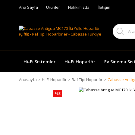
Ana Sayfa
Ürünler
Hakkımızda
İletişim
Hi-Fi Sistemler
Hi-Fi Hoparlör
Ev Sinema Sis
Anasayfa
Hi-Fi Hoparlör
Raf Tipi Hoparlör
Cabasse Antigua
%3