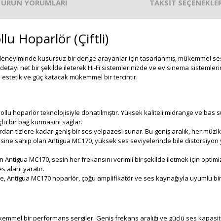
ÜRÜN YORUMLARI
TAKSİT SEÇENEKLER
u Hoparlör (Çiftli)
deneyiminde kusursuz bir denge arayanlar için tasarlanmış, mükemmel ses k
 detayı net bir şekilde ileterek Hi-Fi sistemlerinizde ve ev sinema sistem
 estetik ve güç katacak mükemmel bir tercihtir.
llu hoparlör teknolojisiyle donatılmıştır. Yüksek kaliteli midrange ve bas 
çlü bir bağ kurmasını sağlar.
rdan tizlere kadar geniş bir ses yelpazesi sunar. Bu geniş aralık, her müzik
ne sahip olan Antigua MC170, yüksek ses seviyelerinde bile distorsiyon y
 Antigua MC170, sesin her frekansını verimli bir şekilde iletmek için optimiz
s alanı yaratır.
, Antigua MC170 hoparlör, çoğu amplifikatör ve ses kaynağıyla uyumlu bir şe
emmel bir performans sergiler. Geniş frekans aralığı ve güçlü ses kapasit