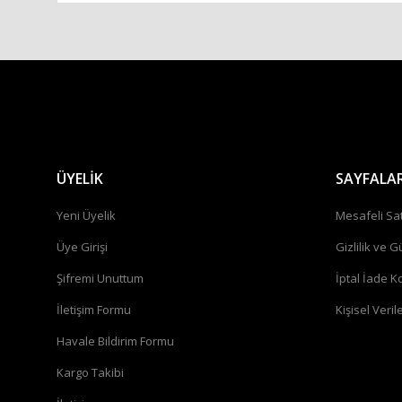
ÜYELİK
SAYFALA
Yeni Üyelik
Mesafeli Sa
Üye Girişi
Gizlilik ve G
Şifremi Unuttum
İptal İade Ko
İletişim Formu
Kişisel Verile
Havale Bildirim Formu
Kargo Takibi