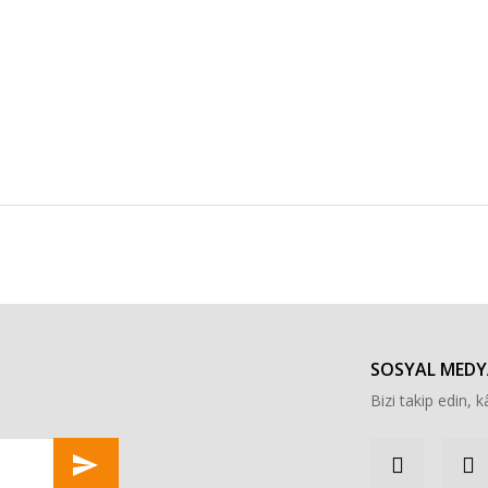
r konularda yetersiz gördüğünüz noktaları öneri formunu kullanarak tarafımı
Bu ürüne ilk yorumu siz yapın!
Yorum Yaz
SOSYAL MEDY
Bizi takip edin, kâ