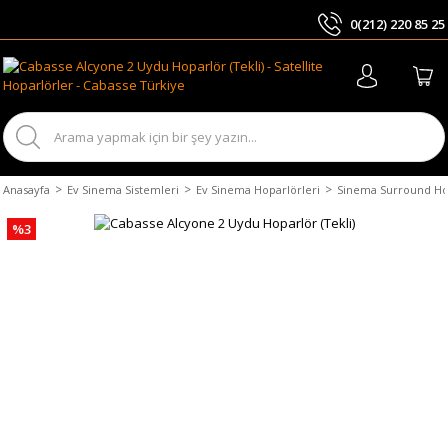
0(212) 220 85 25
ARA
Anasayfa
Ev Sinema Sistemleri
Ev Sinema Hoparlörleri
Sinema Surround Ho
%3