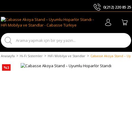
0(212) 220 85 25
ARA
Anasayfa
Hi-Fi Sistemler
HiFi Mobilya ve Standlar
Cabasse Akoya Stand – Uy
%3