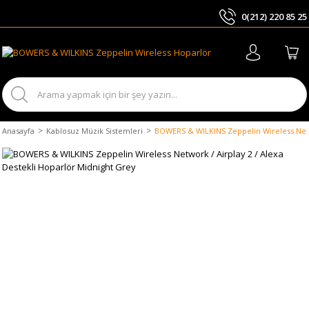
0(212) 220 85 25
ARA
Anasayfa
Kablosuz Müzik Sistemleri
BOWERS & WILKINS Zeppelin Wireless Netwo