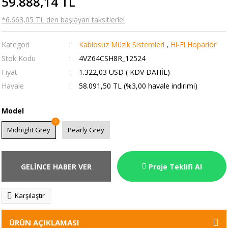
59.888,14 TL
*6.663,05 TL den başlayan taksitlerle!
Kategori
Kablosuz Müzik Sistemleri
,
Hi-Fi Hoparlör
Stok Kodu
4VZ64CSH8R_12524
Fiyat
1.322,03 USD ( KDV DAHİL)
Havale
58.091,50 TL (%3,00 havale indirimi)
Model
Midnight Grey
Pearly Grey
GELİNCE HABER VER
Proje Teklifi Al
Karşılaştır
ÜRÜN AÇIKLAMASI