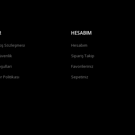
R
HESABIM
tış Sözleşmesi
Hesabım
üvenlik
Sipariş Takip
şullari
Favorileriniz
r Politikası
Sepetiniz