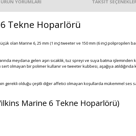
ÜRÜN YORUMLARI
TAKSİT SEÇENEKLER
 6 Tekne Hoparlörü
üçük olan Marine 6, 25 mm (1 inç) tweeter ve 150 mm (6 inç) polipropilen b
arında meydana gelen aşırı sıcaklık, tuz spreyi ve suya batma işleminden k
şı sert olmayan bir polimer kullanır ve tweeter kubbesi, aşağıya atıldığınd
zinin gerekli olduğu çeşitli diğer affetici olmayan koşullarda mükemmel ses
Wilkins Marine 6 Tekne Hoparlörü)