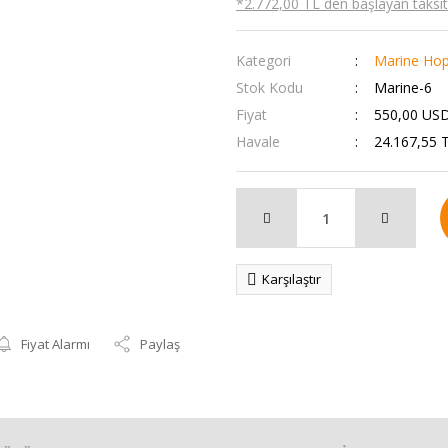
*2.772,00 TL den başlayan taksitl
Kategori
Marine Hop
Stok Kodu
Marine-6
Fiyat
550,00 USD
Havale
24.167,55 T
Karşılaştır
Fiyat Alarmı
Paylaş