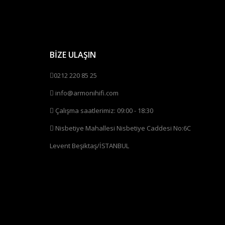
BİZE ULAŞIN
0212 220 85 25
info@armonihifi.com
Çalışma saatlerimiz: 09:00 - 18:30
Nisbetiye Mahallesi Nisbetiye Caddesi No:6C
Levent Beşiktaş/İSTANBUL