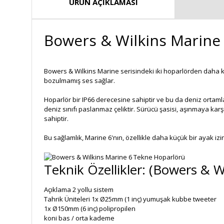
ÜRÜN AÇIKLAMASI
Bowers & Wilkins Marine
Bowers & Wilkins Marine serisindeki iki hoparlörden daha k
bozulmamış ses sağlar.
Hoparlör bir IP66 derecesine sahiptir ve bu da deniz ortaml
deniz sınıfı paslanmaz çeliktir. Sürücü şasisi, aşınmaya kar
sahiptir.
Bu sağlamlık, Marine 6'nın, özellikle daha küçük bir ayak i
Teknik Özellikler: (Bowers & 
Açıklama
2 yollu sistem
Tahrik Üniteleri
1x Ø25mm (1 inç) yumuşak kubbe tweeter
1x Ø150mm (6 inç) polipropilen
koni bas / orta kademe