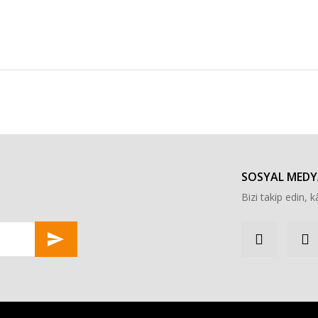
r konularda yetersiz gördüğünüz noktaları öneri formunu kullanarak tarafımı
Bu ürüne ilk yorumu siz yapın!
Yorum Yaz
SOSYAL MEDY
Bizi takip edin, kâ
Gönder