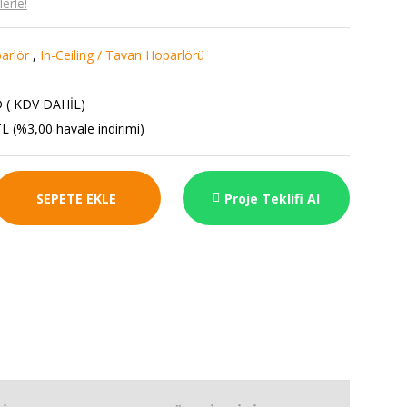
erle!
arlör
,
In-Ceiling / Tavan Hoparlörü
 ( KDV DAHİL)
L (%3,00 havale indirimi)
SEPETE EKLE
Proje Teklifi Al