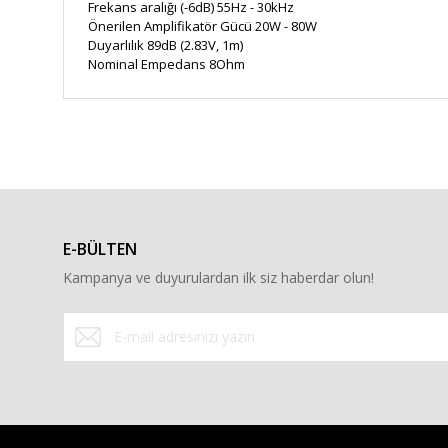
Frekans aralığı (-6dB)
55Hz - 30kHz
Önerilen Amplifikatör Gücü
20W - 80W
Duyarlılık
89dB (2.83V, 1m)
Nominal Empedans
8Ohm
Bu ürünün fiyat bilgisi, resim, ürün açıklamalarında ve diğe
Görüş ve önerileriniz için teşekkür ederiz.
Ürün resmi kalitesiz, bozuk veya görüntülenemiyor.
Ürün açıklamasında eksik bilgiler bulunuyor.
E-BÜLTEN
Ürün bilgilerinde hatalar bulunuyor.
Kampanya ve duyurulardan ilk siz haberdar olun!
Ürün fiyatı diğer sitelerden daha pahalı.
Bu ürüne benzer farklı alternatifler olmalı.