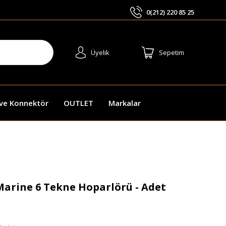
0(212) 220 85 25
ARA
Üyelik
Sepetim
 ve Konnektör
OUTLET
Markalar
arine 6 Tekne Hoparlörü - Adet