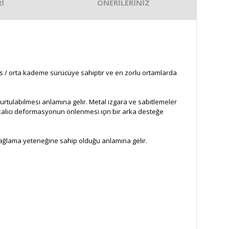
İ
ÖNERİLERİNİZ
as / orta kademe sürücüye sahiptir ve en zorlu ortamlarda
urtulabilmesi anlamına gelir. Metal ızgara ve sabitlemeler
a kalıcı deformasyonun önlenmesi için bir arka desteğe
 sağlama yeteneğine sahip olduğu anlamına gelir.