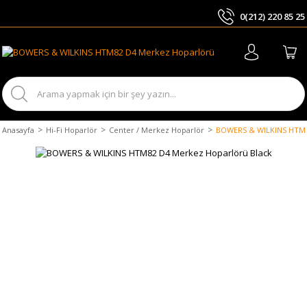
0(212) 220 85 25
ARA
Anasayfa
Hi-Fi Hoparlör
Center / Merkez Hoparlör
BOWERS & WILKINS HTM8