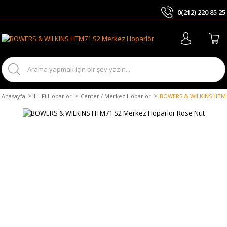
0(212) 220 85 25
ARA
Anasayfa
Hi-Fi Hoparlör
Center / Merkez Hoparlör
BOWERS & WILKINS HTM7