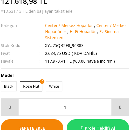
121.618,98 TL
*13.531,13 TL den başlayan taksitlerle!
Kategori
Center / Merkez Hoparlör
,
Center / Merkez
Hoparlörler
,
Hi-Fi Hoparlör
,
Ev Sinema
Sistemleri
Stok Kodu
XYU75QB2E8_96383
Fiyat
2.684,75 USD ( KDV DAHİL)
Havale
117.970,41 TL (%3,00 havale indirimi)
Model
Black
Rose Nut
White
SEPETE EKLE
Proje Teklifi Al