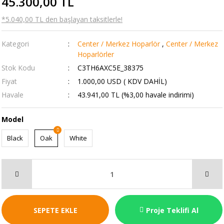
45.300,00 TL
*5.040,00 TL den başlayan taksitlerle!
Kategori
Center / Merkez Hoparlör
,
Center / Merkez
Hoparlörler
Stok Kodu
C3TH6AXC5E_38375
Fiyat
1.000,00 USD ( KDV DAHİL)
Havale
43.941,00 TL (%3,00 havale indirimi)
Model
Black
Oak
White
SEPETE EKLE
Proje Teklifi Al