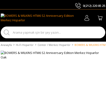
0(212) 220 85 25
ARA
Anasayfa
Hi-Fi Hoparlör
Center / Merkez Hoparlör
BOWERS & WILKINS HTM6 