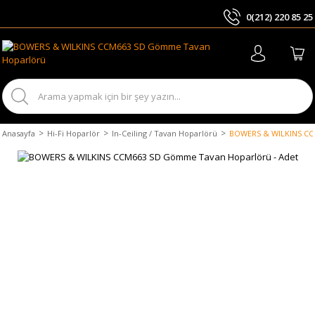
0(212) 220 85 25
ARA
Anasayfa
Hi-Fi Hoparlör
In-Ceiling / Tavan Hoparlörü
BOWERS & WILKINS CC