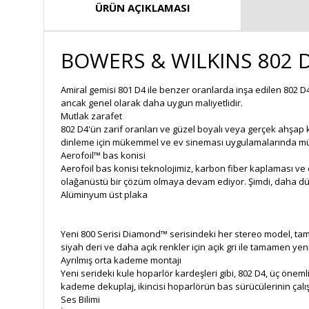
ÜRÜN AÇIKLAMASI
BOWERS & WILKINS 802 D
Amiral gemisi 801 D4 ile benzer oranlarda inşa edilen 802 
ancak genel olarak daha uygun maliyetlidir.
Mutlak zarafet
802 D4'ün zarif oranları ve güzel boyalı veya gerçek ahşa
dinleme için mükemmel ve ev sineması uygulamalarında m
Aerofoil™ bas konisi
Aerofoil bas konisi teknolojimiz, karbon fiber kaplaması ve
olağanüstü bir çözüm olmaya devam ediyor. Şimdi, daha düş
Alüminyum üst plaka
Yeni 800 Serisi Diamond™ serisindeki her stereo model, tama
siyah deri ve daha açık renkler için açık gri ile tamamen y
Ayrılmış orta kademe montajı
Yeni serideki kule hoparlör kardeşleri gibi, 802 D4, üç öne
kademe dekuplaj, ikincisi hoparlörün bas sürücülerinin çal
Ses Bilimi