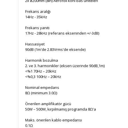
2x ø200mm (8in) Aerofoil koni bas üniteleri
Frekans aralığı
14Hz - 35kHz
Frekans yanıtı
17Hz - 28kHz (referans ekseninden +/-3dB)
Hassasiyet
90dB (1m'de 2.83Vrms'de eksende)
Harmonik bozulma
2. ve 3. harmonikler (eksen üzerinde 90dB,1m)
<%1 70Hz – 20kHz
<%0,3 100Hz – 20kHz
Nominal empedans
8Ω (minimum 3.0Ω)
Önerilen amplifikatör gücü
50W – 500W, kırpılmamış programda 8Ω'a
Maks. önerilen kablo empedansı
0.1Ω