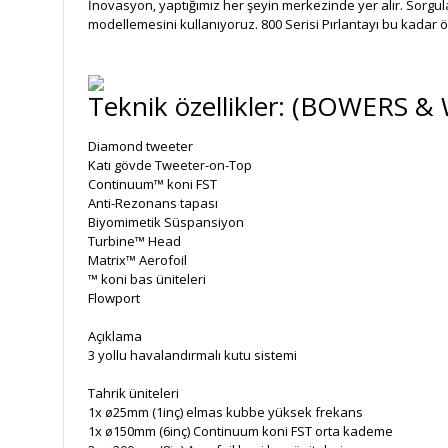
İnovasyon, yaptığımız her şeyin merkezinde yer alır. Sorgula
modellemesini kullanıyoruz. 800 Serisi Pırlantayı bu kadar ö
Teknik özellikler: (BOWERS &
Diamond tweeter
Katı gövde Tweeter-on-Top
Continuum™ koni FST
Anti-Rezonans tapası
Biyomimetik Süspansiyon
Turbine™ Head
Matrix™ Aerofoil
™ koni bas üniteleri
Flowport
Açıklama
3 yollu havalandırmalı kutu sistemi
Tahrik üniteleri
1x ø25mm (1inç) elmas kubbe yüksek frekans
1x ø150mm (6inç) Continuum koni FST orta kademe