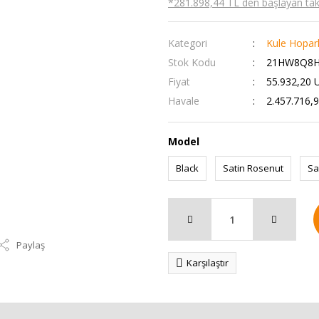
*281.898,44 TL den başlayan taks
Kategori
Kule Hopar
Stok Kodu
21HW8Q8
Fiyat
55.932,20 
Havale
2.457.716,9
Model
Black
Satin Rosenut
Sa
Paylaş
Karşılaştır