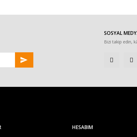
Bu ürüne ilk yorumu siz yapın!
Yorum Yaz
SOSYAL MEDY
Bizi takip edin, kâ
Gönder
R
HESABIM