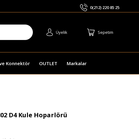
0(212) 220 85 25
ARA
Üyelik
Sepetim
 ve Konnektör
OUTLET
Markalar
02 D4 Kule Hoparlörü