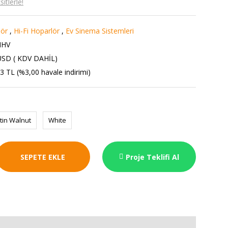
itlerle!
lör
,
Hi-Fi Hoparlör
,
Ev Sinema Sistemleri
HHV
USD ( KDV DAHİL)
3 TL (%3,00 havale indirimi)
tin Walnut
White
SEPETE EKLE
Proje Teklifi Al