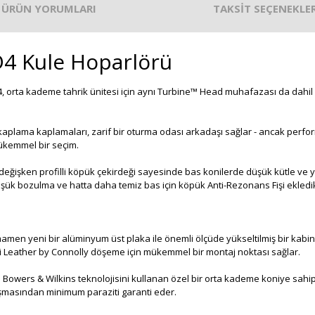
ÜRÜN YORUMLARI
TAKSİT SEÇENEKLER
4 Kule Hoparlörü
D4, orta kademe tahrik ünitesi için aynı Turbine™ Head muhafazası da dah
p kaplama kaplamaları, zarif bir oturma odası arkadaşı sağlar - ancak p
ükemmel bir seçim.
 değişken profilli köpük çekirdeği sayesinde bas konilerde düşük kütle ve
ük bozulma ve hatta daha temiz bas için köpük Anti-Rezonans Fişi ekledi
men yeni bir alüminyum üst plaka ile önemli ölçüde yükseltilmiş bir kabine
eni Leather by Connolly döşeme için mükemmel bir montaj noktası sağlar.
mli Bowers & Wilkins teknolojisini kullanan özel bir orta kademe koniye sa
ışmasından minimum paraziti garanti eder.