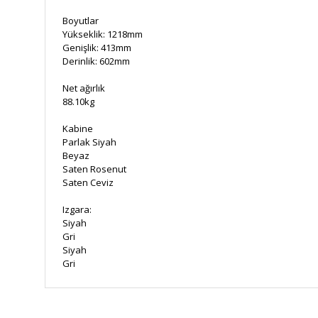
Boyutlar
Yükseklik: 1218mm
Genişlik: 413mm
Derinlik: 602mm
Net ağırlık
88.10kg
Kabine
Parlak Siyah
Beyaz
Saten Rosenut
Saten Ceviz
Izgara:
Siyah
Gri
Siyah
Gri
Bu ürünün fiyat bilgisi, resim, ürün açıklamalarında ve diğe