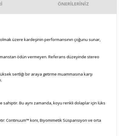
İ
ÖNERİLERİNİZ
il olmak üzere kardeşinin performansının çoğunu sunar,
erformanstan ödün vermeyen. Referans düzeyinde stereo
 yüksek sertliği bir araya getirme muammasına karşı
k.
 sahiptir. Bu aynı zamanda, koyu renkli dolaplar için lüks
hiptir: Continuum™ koni, Biyomimetik Süspansiyon ve orta