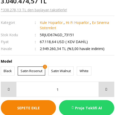
3.040.474,57 TL
*338.278,13 TL den başlayan taksitlerle!
Kategori
Kule Hoparlör
,
Hi-Fi Hoparlör
,
Ev Sinema
Sistemleri
Stok Kodu
5RJUD67AGD_73151
Fiyat
67.118,64 USD ( KDV DAHİL)
Havale
2.949.260,34 TL (%3,00 havale indirimi)
Model
Black
Satin Rosenut
Satin Walnut
White
SEPETE EKLE
Proje Teklifi Al