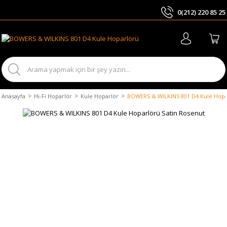
0(212) 220 85 25
ARA
Anasayfa
Hi-Fi Hoparlör
Kule Hoparlör
BOWERS & WILKINS 801 D4 Kule Hopa