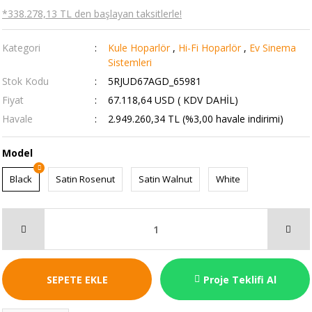
*338.278,13 TL den başlayan taksitlerle!
Kategori
Kule Hoparlör
,
Hi-Fi Hoparlör
,
Ev Sinema
Sistemleri
Stok Kodu
5RJUD67AGD_65981
Fiyat
67.118,64 USD ( KDV DAHİL)
Havale
2.949.260,34 TL (%3,00 havale indirimi)
Model
Black
Satin Rosenut
Satin Walnut
White
SEPETE EKLE
Proje Teklifi Al