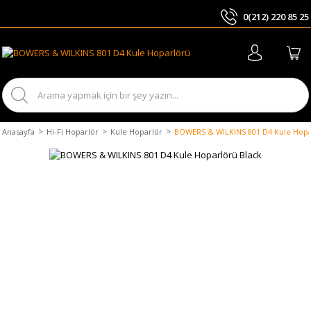
0(212) 220 85 25
ARA
Anasayfa
Hi-Fi Hoparlör
Kule Hoparlör
BOWERS & WILKINS 801 D4 Kule Hopa