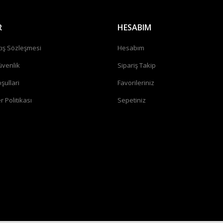
R
HESABIM
tış Sözleşmesi
Hesabım
üvenlik
Sipariş Takip
şullari
Favorileriniz
r Politikası
Sepetiniz