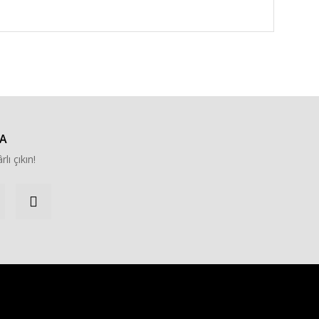
za iletebilirsiniz.
A
rlı çıkın!