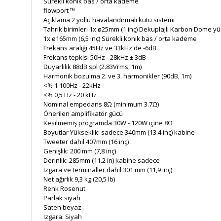
Sürekli konik bas / orta kademe
flowport ™
Açıklama
2 yollu havalandırmalı kutu sistemi
Tahrik birimleri
1x ø25mm (1 inç) Dekuplajlı Karbon Dome yü
1x ø165mm (6,5 inç) Sürekli konik bas / orta kademe
Frekans aralığı
45Hz ve 33kHz'de -6dB
Frekans tepkisi
50Hz - 28kHz ± 3dB
Duyarlılık
88dB spl (2.83Vrms, 1m)
Harmonik bozulma
2. ve 3. harmonikler (90dB, 1m)
<% 1 100Hz - 22kHz
<% 0,5 Hz - 20 kHz
Nominal empedans
8Ω (minimum 3.7Ω)
Önerilen amplifikatör gücü
Kesilmemiş programda 30W - 120W içine 8Ω
Boyutlar
Yükseklik: sadece 340mm (13.4 inç) kabine
Tweeter dahil 407mm (16 inç)
Genişlik: 200 mm (7,8 inç)
Derinlik: 285mm (11.2 in) kabine sadece
Izgara ve terminaller dahil 301 mm (11,9 inç)
Net ağırlık
9,3 kg (20,5 lb)
Renk
Rosenut
Parlak siyah
Saten beyaz
Izgara:
Siyah