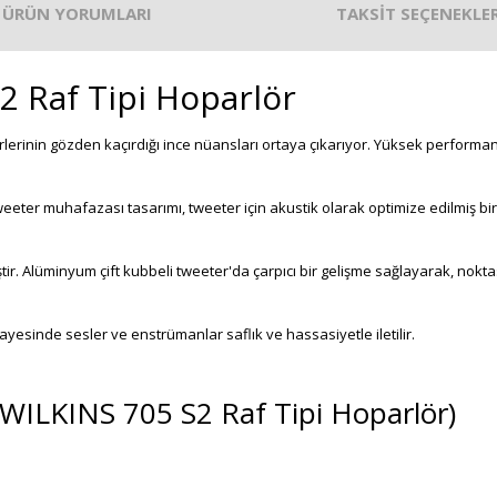
ÜRÜN YORUMLARI
TAKSİT SEÇENEKLER
 Raf Tipi Hoparlör
lerinin gözden kaçırdığı ince nüansları ortaya çıkarıyor. Yüksek performan
ter muhafazası tasarımı, tweeter için akustik olarak optimize edilmiş bi
tir. Alüminyum çift kubbeli tweeter'da çarpıcı bir gelişme sağlayarak, noktas
sinde sesler ve enstrümanlar saflık ve hassasiyetle iletilir.
 WILKINS 705 S2 Raf Tipi Hoparlör)