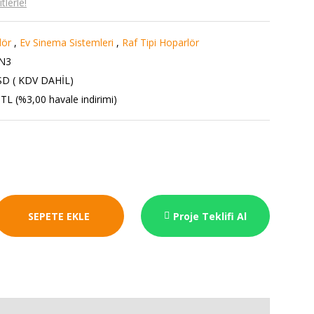
lerle!
lör
,
Ev Sinema Sistemleri
,
Raf Tipi Hoparlör
N3
SD ( KDV DAHİL)
TL (%3,00 havale indirimi)
SEPETE EKLE
Proje Teklifi Al