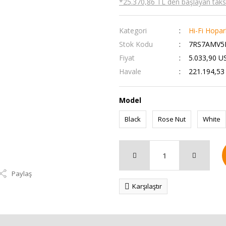
*25.370,86 TL den başlayan taksit
Kategori
Hi-Fi Hopar
Stok Kodu
7RS7AMV5
Fiyat
5.033,90 U
Havale
221.194,53 
Model
Black
Rose Nut
White
Paylaş
Karşılaştır