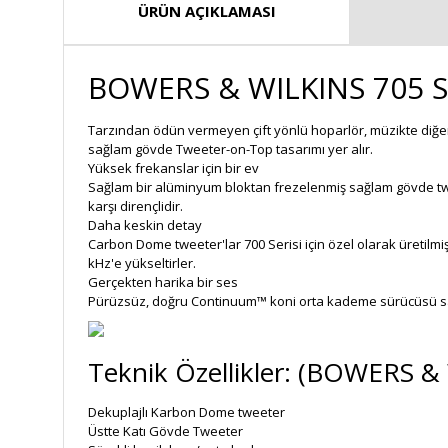
ÜRÜN AÇIKLAMASI
BOWERS & WILKINS 705 S2
Tarzından ödün vermeyen çift yönlü hoparlör, müzikte diğer
sağlam gövde Tweeter-on-Top tasarımı yer alır.
Yüksek frekanslar için bir ev
Sağlam bir alüminyum bloktan frezelenmiş sağlam gövde twee
karşı dirençlidir.
Daha keskin detay
Carbon Dome tweeter'lar 700 Serisi için özel olarak üretilmiş
kHz'e yükseltirler.
Gerçekten harika bir ses
Pürüzsüz, doğru Continuum™ koni orta kademe sürücüsü saye
Teknik Özellikler: (BOWERS &
Dekuplajlı Karbon Dome tweeter
Üstte Katı Gövde Tweeter