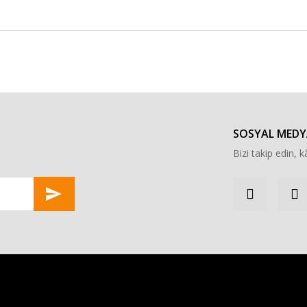
r konularda yetersiz gördüğünüz noktaları öneri formunu kullanarak tarafımı
Bu ürüne ilk yorumu siz yapın!
Yorum Yaz
SOSYAL MEDY
Bizi takip edin, kâ
Gönder