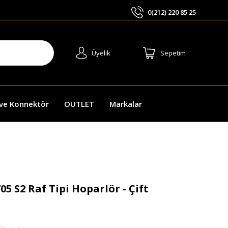
0(212) 220 85 25
ARA
Üyelik
Sepetim
 ve Konnektör
OUTLET
Markalar
 S2 Raf Tipi Hoparlör - Çift