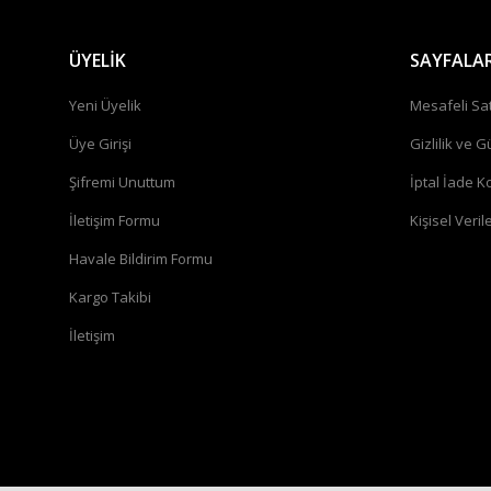
ÜYELİK
SAYFALA
Yeni Üyelik
Mesafeli Sa
Üye Girişi
Gizlilik ve G
Şifremi Unuttum
İptal İade Ko
İletişim Formu
Kişisel Verile
Havale Bildirim Formu
Kargo Takibi
İletişim