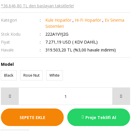
*36.646,80 TL den başlayan taksitlerle!
Kategori
Kule Hoparlör
,
Hi-Fi Hoparlör
,
Ev Sinema
Sistemleri
Stok Kodu
222A1VYJ2G
Fiyat
7.271,19 USD ( KDV DAHİL)
Havale
319.503,20 TL (%3,00 havale indirimi)
Model
Black
Rose Nut
White
SEPETE EKLE
Proje Teklifi Al