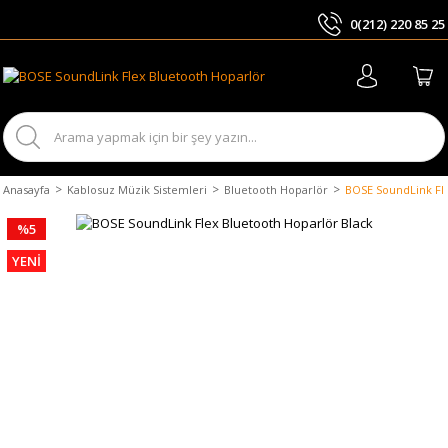
0(212) 220 85 25
ARA
Anasayfa
Kablosuz Müzik Sistemleri
Bluetooth Hoparlör
BOSE SoundLink Fle
%5
YENİ