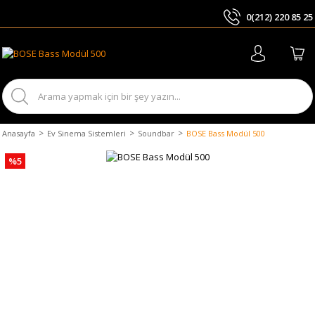
0(212) 220 85 25
ARA
Anasayfa
Ev Sinema Sistemleri
Soundbar
BOSE Bass Modül 500
%5