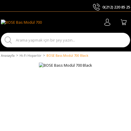
0(212) 220 85 25
ARA
Anasayfa
Hi-Fi Hoparlör
BOSE Bass Modül 700 Black