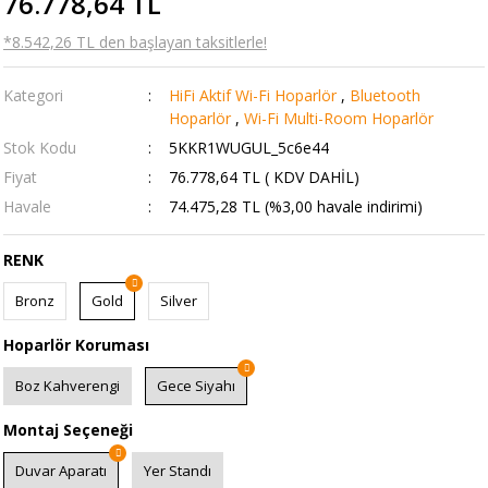
76.778,64 TL
*8.542,26 TL den başlayan taksitlerle!
Kategori
HiFi Aktif Wi-Fi Hoparlör
,
Bluetooth
Hoparlör
,
Wi-Fi Multi-Room Hoparlör
Stok Kodu
5KKR1WUGUL_5c6e44
Fiyat
76.778,64 TL ( KDV DAHİL)
Havale
74.475,28 TL (%3,00 havale indirimi)
RENK
Bronz
Gold
Silver
Hoparlör Koruması
Boz Kahverengi
Gece Siyahı
Montaj Seçeneği
Duvar Aparatı
Yer Standı