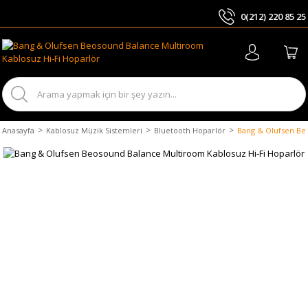
0(212) 220 85 25
ARA
Anasayfa
Kablosuz Müzik Sistemleri
Bluetooth Hoparlör
Bang & Olufsen Be