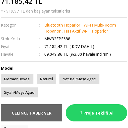
71.185,42 TL
*7.919,97 TL den başlayan taksitlerle!
Kategori
Bluetooth Hoparlör
,
Wi-Fi Multi-Room
Hoparlör
,
HiFi Aktif Wi-Fi Hoparlör
Stok Kodu
MW32EPE688
Fiyat
71.185,42 TL ( KDV DAHİL)
Havale
69.049,86 TL (%3,00 havale indirimi)
Model
Mermer Beyazı
Naturel
Naturel/Meşe Ağacı
Siyah/Meşe Ağacı
GELİNCE HABER VER
Proje Teklifi Al