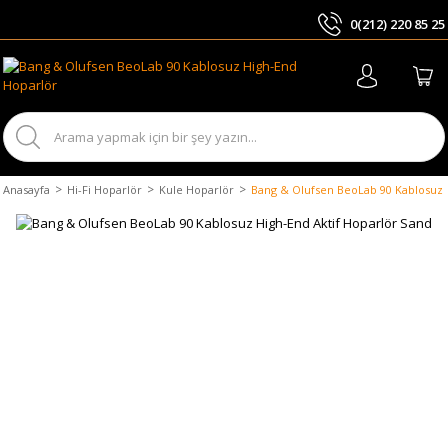
0(212) 220 85 25
ARA
Anasayfa
Hi-Fi Hoparlör
Kule Hoparlör
Bang & Olufsen BeoLab 90 Kablosuz 