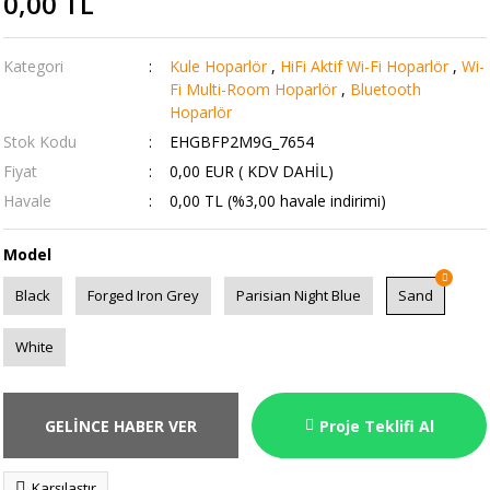
0,00 TL
Kategori
Kule Hoparlör
,
HiFi Aktif Wi-Fi Hoparlör
,
Wi-
Fi Multi-Room Hoparlör
,
Bluetooth
Hoparlör
Stok Kodu
EHGBFP2M9G_7654
Fiyat
0,00 EUR ( KDV DAHİL)
Havale
0,00 TL (%3,00 havale indirimi)
Model
Black
Forged Iron Grey
Parisian Night Blue
Sand
White
GELİNCE HABER VER
Proje Teklifi Al
Karşılaştır