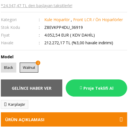
*24.347,47 TL den başlayan taksitlerle!
Kategori
Kule Hoparlör
,
Front LCR / Ön Hoparlörler
Stok Kodu
Z8EVKPP4DU_36919
Fiyat
4.052,54 EUR ( KDV DAHİL)
Havale
212.272,17 TL (%3,00 havale indirimi)
Model
Black
Walnut
GELİNCE HABER VER
Proje Teklifi Al
Karşılaştır
ÜRÜN AÇIKLAMASI