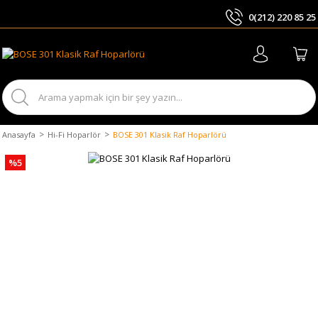
0(212) 220 85 25
ARA
Anasayfa
Hi-Fi Hoparlör
BOSE 301 Klasik Raf Hoparlörü
%5